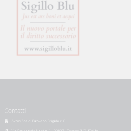
Contatti
Akros Sas di Pirovano Brigida e C.
Via Provinciale Nord n. 1 - 23837 - Taceno (LC), ITALIA