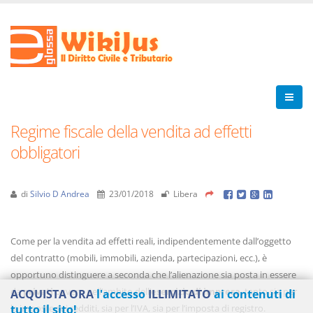
Regime fiscale della vendita ad effetti
obbligatori
di
Silvio D Andrea
23/01/2018
Libera
Come per la vendita ad effetti reali, indipendentemente dall’oggetto
del contratto (mobili, immobili, azienda, partecipazioni, ecc.), è
opportuno distinguere a seconda che l’alienazione sia posta in essere
da
privati
ovvero nell’ambito dell’
esercizio di impresa
, tanto sia per
ACQUISTA ORA
l'accesso
ILLIMITATO
ai contenuti di
le imposte sui redditi, sia per l’IVA, sia per l’imposta di registro.
tutto il sito!