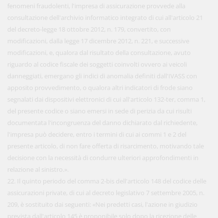
fenomeni fraudolenti, l'impresa di assicurazione provvede alla
consultazione dell'archivio informatico integrato di cui all'articolo 21
del decreto-legge 18 ottobre 2012, n. 179, convertito, con
modificazioni, dalla legge 17 dicembre 2012, n. 221, e successive
modificazioni, e, qualora dal risultato della consultazione, avuto
riguardo al codice fiscale dei soggetti coinvolti ovvero ai veicoli
danneggiati, emergano gli indici di anomalia definiti dall'IVASS con
apposito provvedimento, o qualora altri indicatori di frode siano
segnalati dai dispositivi elettronici di cui all'articolo 132-ter, comma 1,
del presente codice o siano emersi in sede di perizia da cui risulti
documentata l'incongruenza del danno dichiarato dal richiedente,
l'impresa può decidere, entro i termini di cui ai commi 1 e 2 del
presente articolo, di non fare offerta di risarcimento, motivando tale
decisione con la necessità di condurre ulteriori approfondimenti in
relazione al sinistro.».
22. Il quinto periodo del comma 2-bis dell'articolo 148 del codice delle
assicurazioni private, di cui al decreto legislativo 7 settembre 2005, n.
209, è sostituito dai seguenti: «Nei predetti casi, l'azione in giudizio
prevista dall'articolo 145 è proponibile solo dopo la ricezione delle