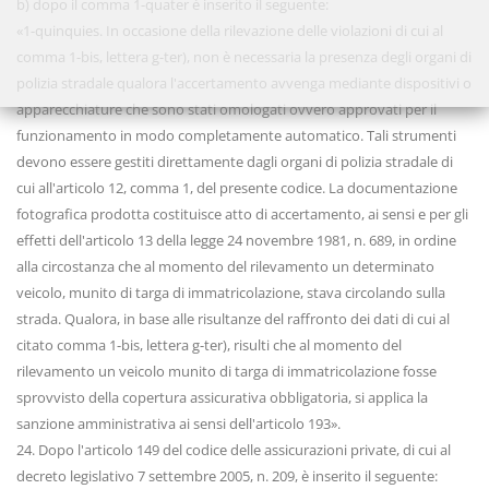
b) dopo il comma 1-quater è inserito il seguente:
«1-quinquies. In occasione della rilevazione delle violazioni di cui al
comma 1-bis, lettera g-ter), non è necessaria la presenza degli organi di
polizia stradale qualora l'accertamento avvenga mediante dispositivi o
apparecchiature che sono stati omologati ovvero approvati per il
funzionamento in modo completamente automatico. Tali strumenti
devono essere gestiti direttamente dagli organi di polizia stradale di
cui all'articolo 12, comma 1, del presente codice. La documentazione
fotografica prodotta costituisce atto di accertamento, ai sensi e per gli
effetti dell'articolo 13 della legge 24 novembre 1981, n. 689, in ordine
alla circostanza che al momento del rilevamento un determinato
veicolo, munito di targa di immatricolazione, stava circolando sulla
strada. Qualora, in base alle risultanze del raffronto dei dati di cui al
citato comma 1-bis, lettera g-ter), risulti che al momento del
rilevamento un veicolo munito di targa di immatricolazione fosse
sprovvisto della copertura assicurativa obbligatoria, si applica la
sanzione amministrativa ai sensi dell'articolo 193».
24. Dopo l'articolo 149 del codice delle assicurazioni private, di cui al
decreto legislativo 7 settembre 2005, n. 209, è inserito il seguente: