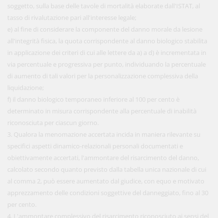
soggetto, sulla base delle tavole di mortalità elaborate dall'ISTAT, al
tasso di rivalutazione pari all'interesse legale;
e) al fine di considerare la componente del danno morale da lesione
all'integrità fisica, la quota corrispondente al danno biologico stabilita
in applicazione dei criteri di cui alle lettere da a) a d) è incrementata in
via percentuale e progressiva per punto, individuando la percentuale
di aumento di tali valori per la personalizzazione complessiva della
liquidazione;
f) il danno biologico temporaneo inferiore al 100 per cento è
determinato in misura corrispondente alla percentuale di inabilità
riconosciuta per ciascun giorno.
3. Qualora la menomazione accertata incida in maniera rilevante su
specifici aspetti dinamico-relazionali personali documentati e
obiettivamente accertati, l'ammontare del risarcimento del danno,
calcolato secondo quanto previsto dalla tabella unica nazionale di cui
al comma 2, può essere aumentato dal giudice, con equo e motivato
apprezzamento delle condizioni soggettive del danneggiato, fino al 30
per cento.
4. L'ammontare complessivo del risarcimento riconosciuto ai sensi del