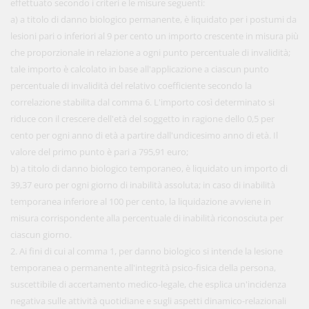
effettuato secondo i criteri e le misure seguenti:
a) a titolo di danno biologico permanente, è liquidato per i postumi da
lesioni pari o inferiori al 9 per cento un importo crescente in misura più
che proporzionale in relazione a ogni punto percentuale di invalidità;
tale importo è calcolato in base all'applicazione a ciascun punto
percentuale di invalidità del relativo coefficiente secondo la
correlazione stabilita dal comma 6. L'importo così determinato si
riduce con il crescere dell'età del soggetto in ragione dello 0,5 per
cento per ogni anno di età a partire dall'undicesimo anno di età. Il
valore del primo punto è pari a 795,91 euro;
b) a titolo di danno biologico temporaneo, è liquidato un importo di
39,37 euro per ogni giorno di inabilità assoluta; in caso di inabilità
temporanea inferiore al 100 per cento, la liquidazione avviene in
misura corrispondente alla percentuale di inabilità riconosciuta per
ciascun giorno.
2. Ai fini di cui al comma 1, per danno biologico si intende la lesione
temporanea o permanente all'integrità psico-fisica della persona,
suscettibile di accertamento medico-legale, che esplica un'incidenza
negativa sulle attività quotidiane e sugli aspetti dinamico-relazionali