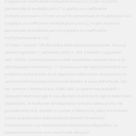
si applica un coefficiente moltiplicatore pari a 1,7, per un punto
percentuale di invalidità pari a 7 si applica un coefficiente
moltiplicatore pari a 1,9, per un punto percentuale di invalidità pari a 8
si applica un coefficiente moltiplicatore pari a 2,1 e per un punto
percentuale di invalidità pari a 9 si applica un coefficiente
moltiplicatore pari a 2,3».
20. Dopo l'articolo 145 del codice delle assicurazioni private, di cui al
decreto legislativo 7 settembre 2005, n. 209, è inserito il seguente:
«Art. 145-bis. (Valore probatorio delle cosiddette «scatole nere» e di
altri dispositivi elettronici). - 1. Quando uno dei veicoli coinvolti in un
incidente risulta dotato di un dispositivo elettronico che presenta le
caratteristiche tecniche e funzionali stabilite ai sensi dell'articolo 132-
ter, comma 1, lettere b) e c), e fatti salvi, in quanto equiparabili, i
dispositivi elettronici già in uso alla data di entrata in vigore delle citate
disposizioni, le risultanze del dispositivo formano piena prova, nei
procedimenti civili, dei fatti a cui esse si riferiscono, salvo che la parte
contro la quale sono state prodotte dimostri il mancato
funzionamento o la manomissione del predetto dispositivo. Le
medesime risultanze sono rese fruibili alle parti.