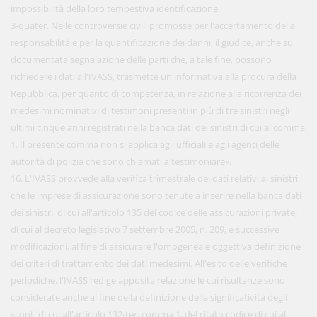
impossibilità della loro tempestiva identificazione.
3-quater. Nelle controversie civili promosse per l'accertamento della
responsabilità e per la quantificazione dei danni, il giudice, anche su
documentata segnalazione delle parti che, a tale fine, possono
richiedere i dati all'IVASS, trasmette un'informativa alla procura della
Repubblica, per quanto di competenza, in relazione alla ricorrenza dei
medesimi nominativi di testimoni presenti in più di tre sinistri negli
ultimi cinque anni registrati nella banca dati dei sinistri di cui al comma
1. Il presente comma non si applica agli ufficiali e agli agenti delle
autorità di polizia che sono chiamati a testimoniare».
16. L'IVASS provvede alla verifica trimestrale dei dati relativi ai sinistri
che le imprese di assicurazione sono tenute a inserire nella banca dati
dei sinistri, di cui all'articolo 135 del codice delle assicurazioni private,
di cui al decreto legislativo 7 settembre 2005, n. 209, e successive
modificazioni, al fine di assicurare l'omogenea e oggettiva definizione
dei criteri di trattamento dei dati medesimi. All'esito delle verifiche
periodiche, l'IVASS redige apposita relazione le cui risultanze sono
considerate anche al fine della definizione della significatività degli
sconti di cui all'articolo 132-ter, comma 1, del citato codice di cui al