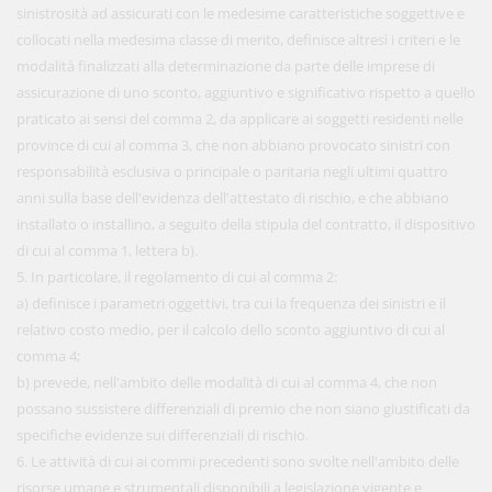
sinistrosità ad assicurati con le medesime caratteristiche soggettive e
collocati nella medesima classe di merito, definisce altresì i criteri e le
modalità finalizzati alla determinazione da parte delle imprese di
assicurazione di uno sconto, aggiuntivo e significativo rispetto a quello
praticato ai sensi del comma 2, da applicare ai soggetti residenti nelle
province di cui al comma 3, che non abbiano provocato sinistri con
responsabilità esclusiva o principale o paritaria negli ultimi quattro
anni sulla base dell'evidenza dell'attestato di rischio, e che abbiano
installato o installino, a seguito della stipula del contratto, il dispositivo
di cui al comma 1, lettera b).
5. In particolare, il regolamento di cui al comma 2:
a) definisce i parametri oggettivi, tra cui la frequenza dei sinistri e il
relativo costo medio, per il calcolo dello sconto aggiuntivo di cui al
comma 4;
b) prevede, nell'ambito delle modalità di cui al comma 4, che non
possano sussistere differenziali di premio che non siano giustificati da
specifiche evidenze sui differenziali di rischio.
6. Le attività di cui ai commi precedenti sono svolte nell'ambito delle
risorse umane e strumentali disponibili a legislazione vigente e