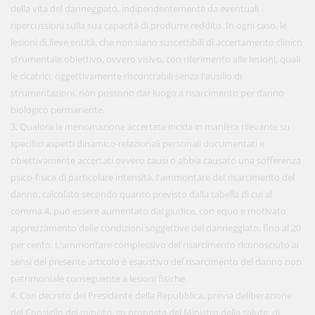
della vita del danneggiato, indipendentemente da eventuali
ripercussioni sulla sua capacità di produrre reddito. In ogni caso, le
lesioni di lieve entità, che non siano suscettibili di accertamento clinico
strumentale obiettivo, ovvero visivo, con riferimento alle lesioni, quali
le cicatrici, oggettivamente riscontrabili senza l'ausilio di
strumentazioni, non possono dar luogo a risarcimento per danno
biologico permanente.
3. Qualora la menomazione accertata incida in maniera rilevante su
specifici aspetti dinamico-relazionali personali documentati e
obiettivamente accertati ovvero causi o abbia causato una sofferenza
psico-fisica di particolare intensità, l'ammontare del risarcimento del
danno, calcolato secondo quanto previsto dalla tabella di cui al
comma 4, può essere aumentato dal giudice, con equo e motivato
apprezzamento delle condizioni soggettive del danneggiato, fino al 20
per cento. L'ammontare complessivo del risarcimento riconosciuto ai
sensi del presente articolo è esaustivo del risarcimento del danno non
patrimoniale conseguente a lesioni fisiche.
4. Con decreto del Presidente della Repubblica, previa deliberazione
del Consiglio dei ministri, su proposta del Ministro della salute, di