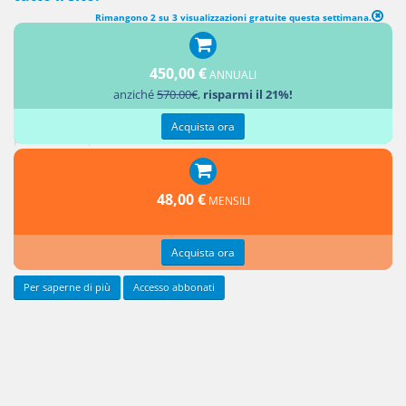
Rimangono 2 su 3 visualizzazioni gratuite questa settimana.
1. La presente legge reca disposizioni finalizzate a rimuovere ostacoli
regolatori all'apertura dei mercati, a promuovere lo sviluppo della
450,00 €
concorrenza e a garantire la tutela dei consumatori, anche in
ANNUALI
anziché
570.00€
,
risparmi il 21%!
applicazione dei princìpi del diritto dell'Unione europea in materia di
libera circolazione, concorrenza e apertura dei mercati, nonché delle
Acquista ora
politiche europee in materia di concorrenza.
2. Il
comma 1
48,00 €
MENSILI
Acquista ora
Per saperne di più
Accesso abbonati