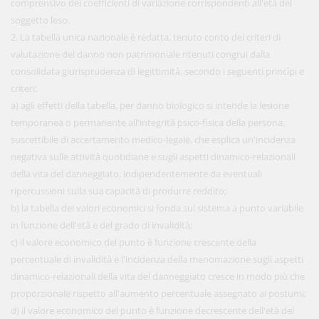
comprensivo dei coefficienti di variazione corrispondenti all'età del
soggetto leso.
2. La tabella unica nazionale è redatta, tenuto conto dei criteri di
valutazione del danno non patrimoniale ritenuti congrui dalla
consolidata giurisprudenza di legittimità, secondo i seguenti princìpi e
criteri:
a) agli effetti della tabella, per danno biologico si intende la lesione
temporanea o permanente all'integrità psico-fisica della persona,
suscettibile di accertamento medico-legale, che esplica un'incidenza
negativa sulle attività quotidiane e sugli aspetti dinamico-relazionali
della vita del danneggiato, indipendentemente da eventuali
ripercussioni sulla sua capacità di produrre reddito;
b) la tabella dei valori economici si fonda sul sistema a punto variabile
in funzione dell'età e del grado di invalidità;
c) il valore economico del punto è funzione crescente della
percentuale di invalidità e l'incidenza della menomazione sugli aspetti
dinamico-relazionali della vita del danneggiato cresce in modo più che
proporzionale rispetto all'aumento percentuale assegnato ai postumi;
d) il valore economico del punto è funzione decrescente dell'età del