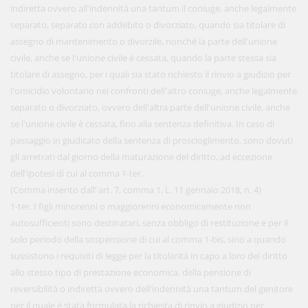
indiretta ovvero all'indennità una tantum il coniuge, anche legalmente
separato, separato con addebito o divorziato, quando sia titolare di
assegno di mantenimento o divorzile, nonché la parte dell'unione
civile, anche se l'unione civile è cessata, quando la parte stessa sia
titolare di assegno, per i quali sia stato richiesto il rinvio a giudizio per
l'omicidio volontario nei confronti dell'altro coniuge, anche legalmente
separato o divorziato, ovvero dell'altra parte dell'unione civile, anche
se l'unione civile è cessata, fino alla sentenza definitiva. In caso di
passaggio in giudicato della sentenza di proscioglimento, sono dovuti
gli arretrati dal giorno della maturazione del diritto, ad eccezione
dell'ipotesi di cui al comma 1-ter.
(Comma inserito dall’ art. 7, comma 1, L. 11 gennaio 2018, n. 4)
1-ter. I figli minorenni o maggiorenni economicamente non
autosufficienti sono destinatari, senza obbligo di restituzione e per il
solo periodo della sospensione di cui al comma 1-bis, sino a quando
sussistono i requisiti di legge per la titolarità in capo a loro del diritto
allo stesso tipo di prestazione economica, della pensione di
reversibilità o indiretta ovvero dell'indennità una tantum del genitore
per il quale è stata formulata la richiesta di rinvio a giudizio per