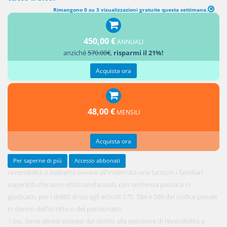
Rimangono 0 su 3 visualizzazioni gratuite questa settimana.
1. Non
450,00 €
hanno
ANNUALI
anziché
570.00€
,
risparmi il 21%!
diritto alla
pensione
Acquista ora
di
48,00 €
MENSILI
Acquista ora
Per saperne di più
Accesso abbonati
reversibilità o indiretta ovvero all'indennità una tantum i familiari
superstiti che sono stati condannati, con sentenza passata in
giudicato, per i delitti di cui agli articoli 575, 584 e 586 del codice penale
in danno dell'iscritto o del pensionato.
1-bis. Sono altresì sospesi dal diritto alla pensione di reversibilità o