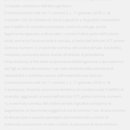
l'omicidio volontario dell'altro genitore.
(Comma inserito dall’ art. 7, comma 1, L. 11 gennaio 2018, n. 4)
1-quater. Con la richiesta di rinvio a giudizio o di giudizio immediato
per il delitto di omicidio commesso contro il coniuge, anche
legalmente separato o divorziato, o contro l'altra parte dell'unione
civile, anche se l'unione civile è cessata, ai sensi dell'articolo 577, primo
comma, numero 1), e secondo comma, del codice penale, il pubblico
ministero comunica senza ritardo all'istituto di previdenza
l'imputazione, ai fini della sospensione dell'erogazione o del subentro
dei figli ai sensi del comma 1-ter nella titolarità della pensione di
reversibilità o indiretta ovvero dell'indennità una tantum.
(Comma inserito dall’ art. 7, comma 1, L. 11 gennaio 2018, n. 4)
1-quinquies. Quando pronuncia sentenza di condanna per il delitto di
omicidio, aggravato ai sensi dell'articolo 577, primo comma, numero
1), e secondo comma, del codice penale, il giudice condanna al
pagamento, in favore dei soggetti di cui al comma 1-ter, di una somma
di denaro pari a quanto percepito dal condannato, a titolo di
indennità una tantum ovvero a titolo di pensione di reversibilità o