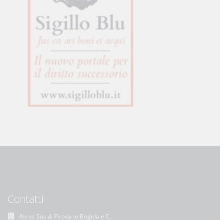
Contatti
Akros Sas di Pirovano Brigida e C.