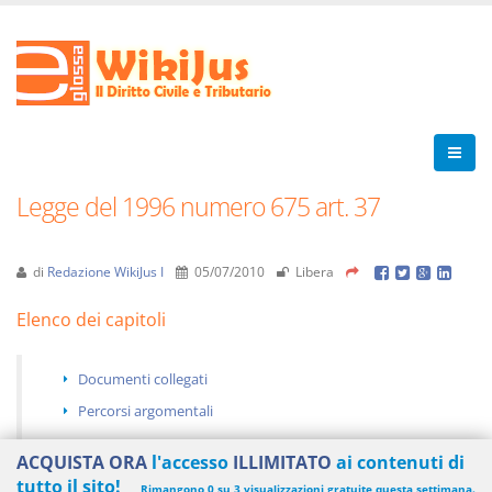
Legge del 1996 numero 675 art. 37
di
Redazione WikiJus I
05/07/2010
Libera
Elenco dei capitoli
Documenti collegati
Percorsi argomentali
ACQUISTA ORA
l'accesso
ILLIMITATO
ai contenuti di
tutto il sito!
Rimangono 0 su 3 visualizzazioni gratuite questa settimana.