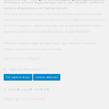
(Articolo e relativa Legge abrogati dal D. Lgs. 196/2003 - Codice in
materia di protezione dei dati personali-)
Chiunque, essendovi tenuto, non osserva il provvedimento adottato
450,00 €
dal Garante ai sensi dell'articolo 22, comma 2, o degli articoli 29, commi
ANNUALI
anziché
570.00€
,
risparmi il 21%!
4 e 5, e 31, comma 1, lettera l, è punito con la reclusione da tre mesi a
due anni (Comma così modificato dall'art. 15 Dlgs 467/2001).
Acquista ora
(Articolo e relativa Legge abrogati dal D. Lgs. 196/2003 - Codice in
materia di protezione dei dati personali-)
48,00 €
MENSILI
Documenti collegati
Acquista ora
Legge del 1996 numero 675
Per saperne di più
Accesso abbonati
Percorsi argomentali
LEGGI
Legge
1996
675
Aggiungi un commento