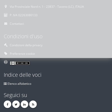
Via Provinciale Nord n. 1 - 23837 - Taceno (LC), ITALIA
P. IVA 02263080133
Contattaci
Condizioni d'uso
Condizioni della privacy
Preferenze cookie
Indice delle voci
Elenco alfabetico
Seguici su