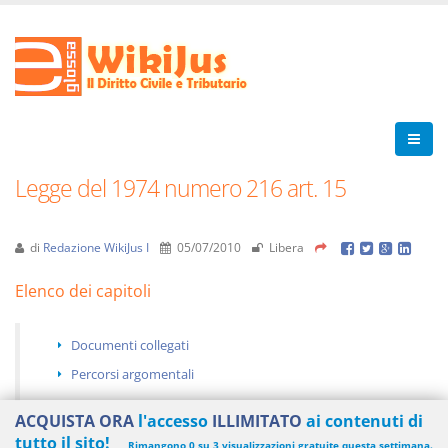
Legge del 1974 numero 216 art. 15
di
Redazione WikiJus I
05/07/2010
Libera
Elenco dei capitoli
Documenti collegati
Percorsi argomentali
ACQUISTA ORA
l'accesso
ILLIMITATO
ai contenuti di
tutto il sito!
Rimangono 0 su 3 visualizzazioni gratuite questa settimana.