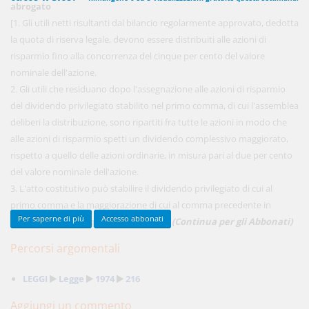
abrogato
[1. Gli utili netti risultanti dal bilancio regolarmente approvato, dedotta
la quota di riserva legale, devono essere distribuiti alle azioni di
450,00 €
risparmio fino alla concorrenza del cinque per cento del valore
ANNUALI
anziché
570.00€
,
risparmi il 21%!
nominale dell'azione.
2. Gli utili che residuano dopo l'assegnazione alle azioni di risparmio
Acquista ora
del dividendo privilegiato stabilito nel primo comma, di cui l'assemblea
deliberi la distribuzione, sono ripartiti fra tutte le azioni in modo che
alle azioni di risparmio spetti un dividendo complessivo maggiorato,
48,00 €
MENSILI
rispetto a quello delle azioni ordinarie, in misura pari al due per cento
del valore nominale dell'azione.
3. L'atto costitutivo può stabilire il dividendo privilegiato di cui al
Acquista ora
primo comma e la maggiorazione di cui al comma precedente in
Per saperne di più
Accesso abbonati
misura superiore a quelle ivi indicate. ...
(Continua per gli Abbonati)
Percorsi argomentali
LEGGI
Legge
1974
216
Aggiungi un commento