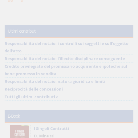
Ultimi contributi
Responsabilità del notaio: i controlli sui soggetti e sull'oggetto
dell'atto
Responsabilità del notaio: l'illecito disciplinare conseguente
Credito privilegiato del promissario acquirente e ipoteche sul
bene promesso in vendita
Responsabilità del notaio: natura giuridica e limiti
Reciprocità delle concessioni
Tutti gli ultimi contributi >
E-Book
I Singoli Contratti
D. Minussi