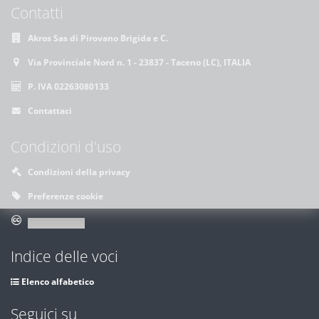
Contatti
Akros Sas di Pirovano Brigida e C.
Via Provinciale Nord n. 1 - 23837 - Taceno (LC), ITALIA
P. IVA 02263080133
Contattaci
Condizioni d'uso
Condizioni della privacy
Preferenze cookie
Indice delle voci
Elenco alfabetico
Seguici su