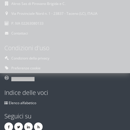
Akros Sas di Pirovano Brigida e C.
Via Provinciale Nord n. 1 - 23837 - Taceno (LC), ITALIA
P. IVA 02263080133
Contattaci
Condizioni d'uso
Condizioni della privacy
Preferenze cookie
Indice delle voci
Elenco alfabetico
Seguici su