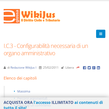
I.C.3 - Configurabilità necessaria di un
organo amministrativo
di
Redazione WikiJus I
25/02/2011
Libera
Elenco dei capitoli
Massima
Percorsi argomentali
ACQUISTA ORA
l'accesso
ILLIMITATO
ai contenuti di
Aggiungi un commento
tutto il sito!