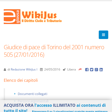
Giudice di pace di Torino del 2001 numero
505 (27/01/2016)
di
Redazione WikiJus I
24/05/2016
Libera
Elenco dei capitoli
Documenti collegati
Percorsi argomentali
ACQUISTA ORA
l'accesso
ILLIMITATO
ai contenuti di
tutto il sito!
Rimangono 0 su 3 visualizzazioni gratuite questa settimana.