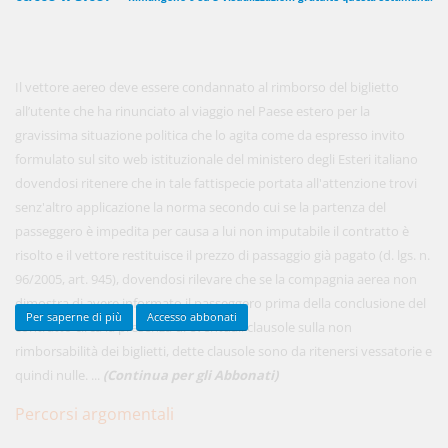
450,00 €
ANNUALI
Il vettore aereo deve essere condannato al rimborso del biglietto
anziché
570.00€
,
risparmi il 21%!
all’utente che ha rinunciato al viaggio nel Paese estero per la
gravissima situazione politica che lo agita come da espresso invito
Acquista ora
formulato sul sito web istituzionale del ministero degli Esteri italiano
dovendosi ritenere che in tale fattispecie portata all'attenzione trovi
senz'altro applicazione la norma secondo cui se la partenza del
48,00 €
MENSILI
passeggero è impedita per causa a lui non imputabile il contratto è
risolto e il vettore restituisce il prezzo di passaggio già pagato (d. lgs. n.
96/2005, art. 945), dovendosi rilevare che se la compagnia aerea non
Acquista ora
dimostra di avere informato il passeggero prima della conclusione del
Per saperne di più
Accesso abbonati
contratto circa la presenza di eventuali clausole sulla non
rimborsabilità dei biglietti, dette clausole sono da ritenersi vessatorie e
quindi nulle. ...
(Continua per gli Abbonati)
Percorsi argomentali