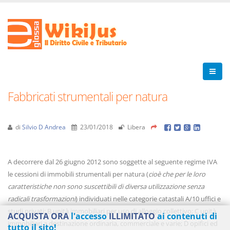
Fabbricati strumentali per natura
di
Silvio D Andrea
23/01/2018
Libera
A decorrere dal 26 giugno 2012 sono soggette al seguente regime IVA
le cessioni di immobili strumentali per natura (
cioè che per le loro
caratteristiche non sono suscettibili di diversa utilizzazione senza
radicali trasformazioni
) individuati nelle categorie catastali A/10 uffici e
studi privati; B unità immobiliari per uso di alloggio collettivo; C unità
ACQUISTA ORA
l'accesso
ILLIMITATO
ai contenuti di
immobiliari a destinazione ordinaria, commerciale e varie; D opifici ed
tutto il sito!