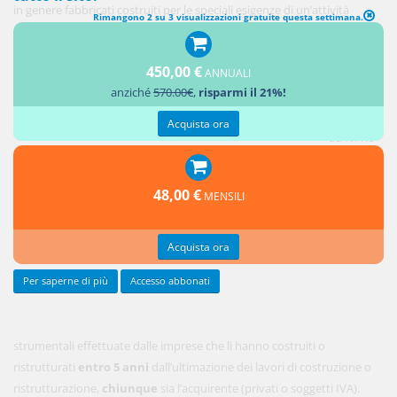
in genere fabbricati costruiti per le speciali esigenze di un’attività
Rimangono 2 su 3 visualizzazioni gratuite questa settimana.
industriale o commerciale; E altre unità immobiliari che, per le
singolarità delle loro caratteristiche, non siano raggruppabili in classi.
450,00 €
ANNUALI
anziché
570.00€
,
risparmi il 21%!
Sono
soggette
Acquista ora
ad IVA le
cessioni
dei su
48,00 €
MENSILI
detti
immobili
Acquista ora
Per saperne di più
Accesso abbonati
strumentali effettuate dalle imprese che li hanno costruiti o
ristrutturati
entro 5 anni
dall’ultimazione dei lavori di costruzione o
ristrutturazione,
chiunque
sia l’acquirente (privati o soggetti IVA).