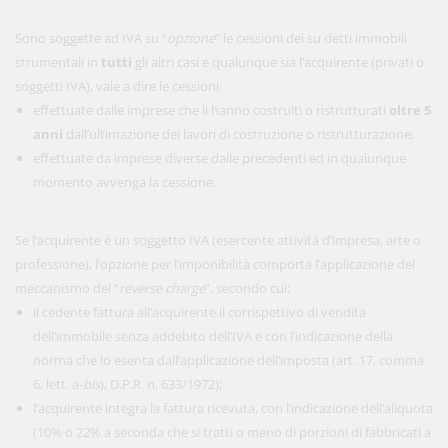
Sono soggette ad IVA su “
opzione
” le cessioni dei su detti immobili
strumentali in
tutti
gli altri casi e qualunque sia l’acquirente (privati o
soggetti IVA), vale a dire le cessioni:
effettuate dalle imprese che li hanno costruiti o ristrutturati
oltre 5
anni
dall’ultimazione dei lavori di costruzione o ristrutturazione;
effettuate da imprese diverse dalle precedenti ed in qualunque
momento avvenga la cessione.
Se l’acquirente è un soggetto IVA (esercente attività d’impresa, arte o
professione), l’opzione per l’imponibilità comporta l’applicazione del
meccanismo del “
reverse charge
”, secondo cui:
il cedente fattura all’acquirente il corrispettivo di vendita
dell’immobile senza addebito dell’IVA e con l’indicazione della
norma che lo esenta dall’applicazione dell’imposta (art. 17, comma
6, lett. a-
bis
), D.P.R. n. 633/1972);
l’acquirente integra la fattura ricevuta, con l’indicazione dell’aliquota
(10% o 22% a seconda che si tratti o meno di porzioni di fabbricati a