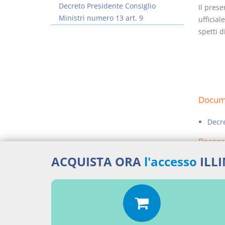
Decreto Presidente Consiglio
Il prese
Ministri numero 13 art. 9
ufficial
spetti d
Docume
Decre
Percor
ACQUISTA ORA
l'accesso
ILL
LEGG
Aggiu