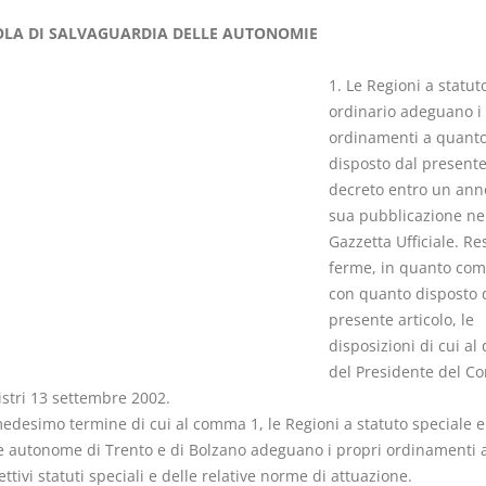
LA DI SALVAGUARDIA DELLE AUTONOMIE
1. Le Regioni a statut
ordinario adeguano i 
ordinamenti a quant
I Vincoli Preliminari
Usufrutto U
disposto dal present
Abitazione
decreto entro un ann
D. Minussi
D. Minussi
sua pubblicazione ne
Versione ebook
Versione eb
€ 4,19
Gazzetta Ufficiale. Re
(iva incl.)
(iva incl.)
ferme, in quanto comp
con quanto disposto 
presente articolo, le
disposizioni di cui al
del Presidente del Co
istri 13 settembre 2002.
medesimo termine di cui al comma 1, le Regioni a statuto speciale e
e autonome di Trento e di Bolzano adeguano i propri ordinamenti a
ettivi statuti speciali e delle relative norme di attuazione.