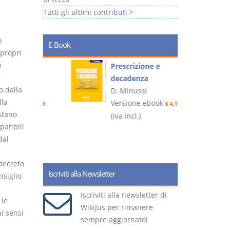
Tutti gli ultimi contributi >
o
E-Book
propri
o
so e
Prescrizione e
e
decadenza
o dalla
D. Minussi
lla
ook
Versione ebook
€ 4,19
€ 4,19
stano
(iva incl.)
(
atibili
dal
 decreto
Iscriviti alla Newsletter
nsiglio
Iscriviti alla newsletter di
 le
WikiJus per rimanere
i sensi
sempre aggiornato!