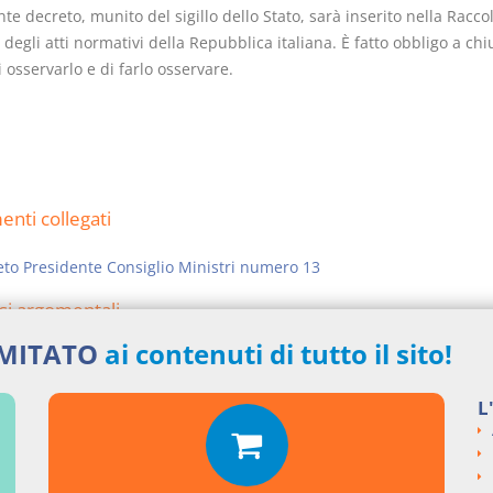
nte decreto, munito del sigillo dello Stato, sarà inserito nella Racco
e degli atti normativi della Repubblica italiana. È fatto obbligo a ch
i osservarlo e di farlo osservare.
nti collegati
to Presidente Consiglio Ministri numero 13
si argomentali
IMITATO
ai contenuti di tutto il sito!
I
Decreto Presidente Consiglio Ministri
2018
13
ngi un commento
L