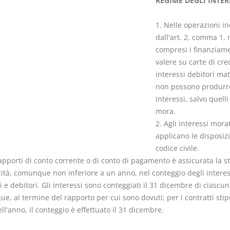
REGIME DEGLI INTER
1. Nelle operazioni in
dall'art. 2, comma 1, i
compresi i finanziame
valere su carte di cred
I Vincoli Preliminari
Usufrutto U
interessi debitori mat
Abitazione
non possono produrr
D. Minussi
D. Minussi
interessi, salvo quelli
Versione ebook
Versione eb
€ 4,19
mora.
(iva incl.)
(iva incl.)
2. Agli interessi morat
applicano le disposizi
codice civile.
apporti di conto corrente o di conto di pagamento è assicurata la s
cità, comunque non inferiore a un anno, nel conteggio degli interes
i e debitori. Gli interessi sono conteggiati il 31 dicembre di ciascu
, al termine del rapporto per cui sono dovuti; per i contratti stipu
ll'anno, il conteggio è effettuato il 31 dicembre.