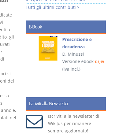
ESSI
Tutti gli ultimi contributi >
dicate
vi
E-Book
nti a
ito, gli
so e
Prescrizione e
urati
decadenza
e
D. Minussi
 di
ook
Versione ebook
€ 4,19
€ 4,19
(iva incl.)
(
ori si
oni del
tessa
si
Iscriviti alla Newsletter
n anno e,
Iscriviti alla newsletter di
lati nel
WikiJus per rimanere
sempre aggiornato!