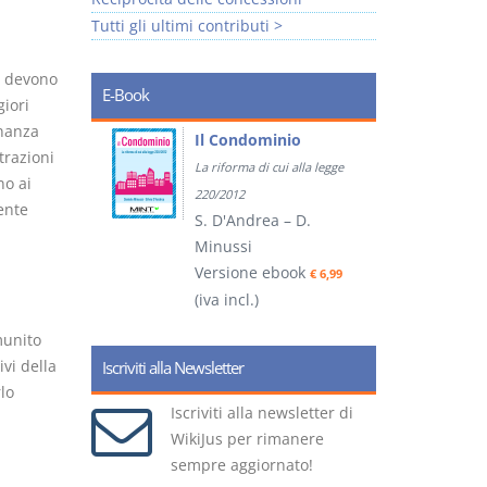
Tutti gli ultimi contributi >
n devono
E-Book
iori
inanza
tratti
Il Condominio
trazioni
La riforma di cui alla legge
no ai
ook
€ 5,99
220/2012
ente
S. D'Andrea – D.
Minussi
(
Versione ebook
€ 6,99
(iva incl.)
munito
ivi della
Iscriviti alla Newsletter
lo
Iscriviti alla newsletter di
WikiJus per rimanere
sempre aggiornato!