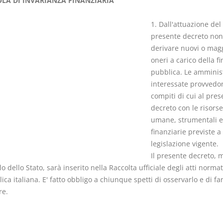
LA DI INVARIANZA FINANZIARIA
1. Dall'attuazione del
presente decreto no
derivare nuovi o magg
oneri a carico della f
Rapporto e
I Singoli Con
pubblica. Le amminis
relazione giuridica
D. Minussi
interessate provvedo
D. Minussi
Versione eb
compiti di cui al pres
Versione ebook
(iva incl.)
€ 5,99
decreto con le risorse
(iva incl.)
umane, strumentali e
finanziarie previste a
legislazione vigente.
Il presente decreto, 
llo dello Stato, sarà inserito nella Raccolta ufficiale degli atti normat
ca italiana. E' fatto obbligo a chiunque spetti di osservarlo e di far
re.