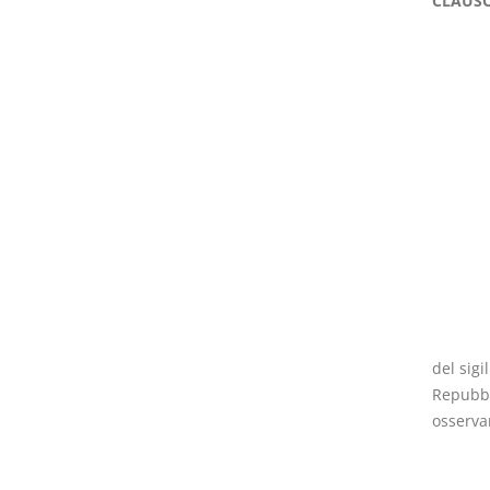
CLAUSO
Usufrutto Uso e
Prescrizione e
Abitazione
decadenza
D. Minussi
D. Minussi
Versione ebook
Versione ebook
€ 4,19
€ 4,19
(iva incl.)
(iva incl.)
del sigi
Repubbli
osserva