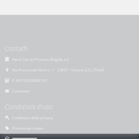
Contatti
Akros Sas di Pirovano Brigida e C.
Via Provinciale Nord n. 1 - 23837 - Taceno (LC), ITALIA
P. IVA 02263080133
Contattaci
Condizioni d'uso
Condizioni della privacy
Preferenze cookie