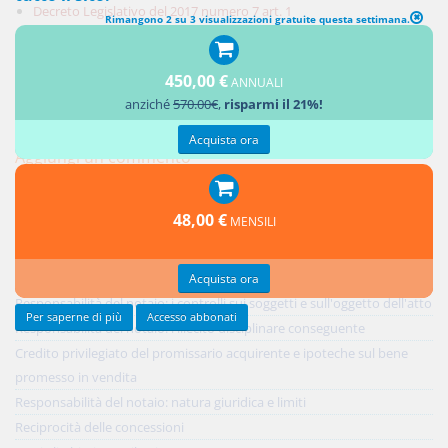
Decreto Legislativo del 2017 numero 7 art. 1
Rimangono 2 su 3 visualizzazioni gratuite questa settimana.
Decreto Legislativo del 2017 numero 7 art. 2
Percorsi argomentali
450,00 €
ANNUALI
anziché
570.00€
,
risparmi il 21%!
LEGGI
Decreto Legislativo
2017
Acquista ora
Aggiungi un commento
48,00 €
MENSILI
Ultimi contributi
Acquista ora
Responsabilità del notaio: i controlli sui soggetti e sull'oggetto dell'atto
Per saperne di più
Accesso abbonati
Responsabilità del notaio: l'illecito disciplinare conseguente
Credito privilegiato del promissario acquirente e ipoteche sul bene
promesso in vendita
Responsabilità del notaio: natura giuridica e limiti
Reciprocità delle concessioni