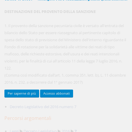
DESTINAZIONE DEL PROVENTO DELLA SANZIONE
450,00 €
ANNUALI
1. Il provento della sanzione pecuniaria civile è versato all'entrata del
anziché
570.00€
,
risparmi il 21%!
bilancio dello Stato per essere riassegnato al pertinente capitolo di
spesa dello stato di previsione del Ministero dell'interno riguardante il
Acquista ora
Fondo di rotazione per la solidarietà alle vittime dei reati di tipo
mafioso, delle richieste estorsive, dell'usura e dei reati intenzionali
violenti, per le finalità di cui all'articolo 11 della legge 7 luglio 2016, n.
48,00 €
MENSILI
122.
(Comma così modificato dall’art. 1, comma 351, lett. b), L. 11 dicembre
2016, n. 232, a decorrere dal 1° gennaio 2017)
Acquista ora
Documenti collegati
Per saperne di più
Accesso abbonati
Decreto Legislativo del 2016 numero 7
Percorsi argomentali
Leggi
Decreto Legislativo
2016
7