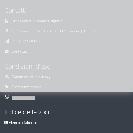
Contatti
Akros Sas di Pirovano Brigida e C.
Via Provinciale Nord n. 1 - 23837 - Taceno (LC), ITALIA
P. IVA 02263080133
Contattaci
Condizioni d'uso
Condizioni della privacy
Preferenze cookie
Indice delle voci
Elenco alfabetico