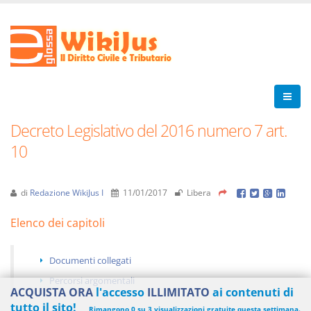
Decreto Legislativo del 2016 numero 7 art.
10
di
Redazione WikiJus I
11/01/2017
Libera
Elenco dei capitoli
Documenti collegati
Percorsi argomentali
ACQUISTA ORA
l'accesso
ILLIMITATO
ai contenuti di
tutto il sito!
Rimangono 0 su 3 visualizzazioni gratuite questa settimana.