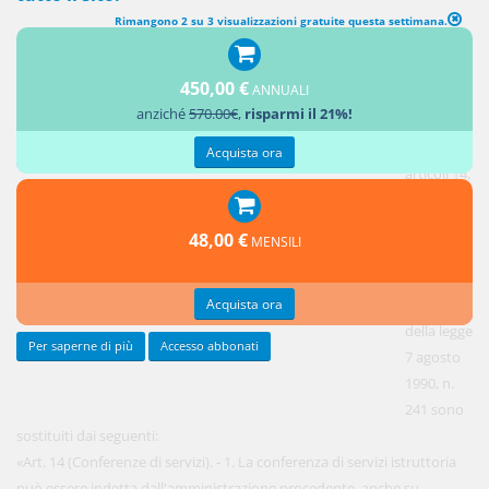
Rimangono 2 su 3 visualizzazioni gratuite questa settimana.
TITOLO I Disciplina generale della conferenza di servizi
(MODIFICHE ALLA DISCIPLINA GENERALE DELLA CONFERENZA DI
450,00 €
ANNUALI
SERVIZI)
anziché
570.00€
,
risparmi il 21%!
1. Gli
Acquista ora
articoli 14,
14-bis, 14-
ter, 14-
48,00 €
MENSILI
quater e
14-
Acquista ora
quinquies
della legge
Per saperne di più
Accesso abbonati
7 agosto
1990, n.
241 sono
sostituiti dai seguenti:
«Art. 14 (Conferenze di servizi). - 1. La conferenza di servizi istruttoria
può essere indetta dall'amministrazione procedente, anche su