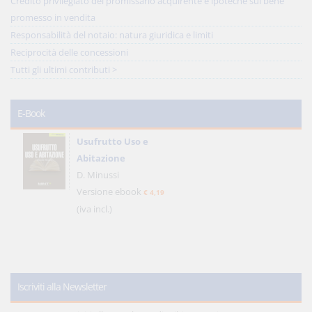
Credito privilegiato del promissario acquirente e ipoteche sul bene
promesso in vendita
Responsabilità del notaio: natura giuridica e limiti
Reciprocità delle concessioni
Tutti gli ultimi contributi >
E-Book
Usufrutto Uso e
Abitazione
D. Minussi
Versione ebook
€ 4,19
(iva incl.)
Iscriviti alla Newsletter