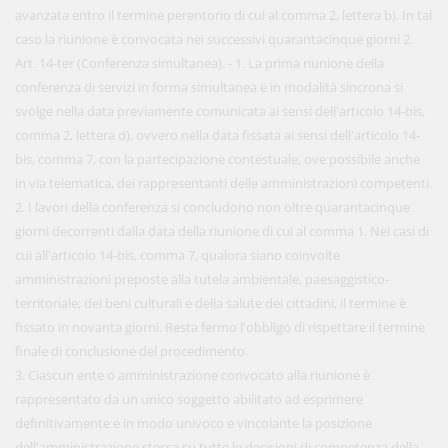
avanzata entro il termine perentorio di cui al comma 2, lettera b). In tal
caso la riunione è convocata nei successivi quarantacinque giorni 2.
Art. 14-ter (Conferenza simultanea). - 1. La prima riunione della
conferenza di servizi in forma simultanea e in modalità sincrona si
svolge nella data previamente comunicata ai sensi dell'articolo 14-bis,
comma 2, lettera d), ovvero nella data fissata ai sensi dell'articolo 14-
bis, comma 7, con la partecipazione contestuale, ove possibile anche
in via telematica, dei rappresentanti delle amministrazioni competenti.
2. I lavori della conferenza si concludono non oltre quarantacinque
giorni decorrenti dalla data della riunione di cui al comma 1. Nei casi di
cui all'articolo 14-bis, comma 7, qualora siano coinvolte
amministrazioni preposte alla tutela ambientale, paesaggistico-
territoriale, dei beni culturali e della salute dei cittadini, il termine è
fissato in novanta giorni. Resta fermo l'obbligo di rispettare il termine
finale di conclusione del procedimento.
3. Ciascun ente o amministrazione convocato alla riunione è
rappresentato da un unico soggetto abilitato ad esprimere
definitivamente e in modo univoco e vincolante la posizione
dell'amministrazione stessa su tutte le decisioni di competenza della