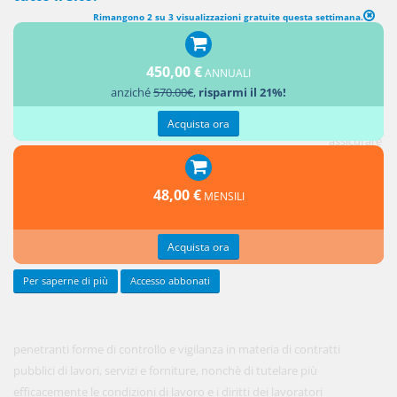
Rimangono 2 su 3 visualizzazioni gratuite questa settimana.
(abrogato) TUTELA DEL LAVORO E VIGILANZA IN MATERIA DI
CONTRATTI PUBBLICI
450,00 €
ANNUALI
anziché
570.00€
,
risparmi il 21%!
[1. Al fine
di
Acquista ora
assicurare
più
48,00 €
MENSILI
Acquista ora
Per saperne di più
Accesso abbonati
penetranti forme di controllo e vigilanza in materia di contratti
pubblici di lavori, servizi e forniture, nonchè di tutelare più
efficacemente le condizioni di lavoro e i diritti dei lavoratori