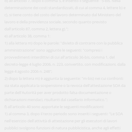
d) all'articolo 7, dopo il comma 5, è inserito il seguente: "5-bis. Nella
determinazione dei costi standardizzati, di cui al comma 4, lettere b) e
c), si tiene conto del costo del lavoro determinato dal Ministero del
lavoro e della previdenza sociale, secondo quanto previsto
dall'articolo 87, comma 2, lettera g).";
e) all'articolo 38, comma 1:
1) alla lettera m) dopo le parole: "divieto di contrarre con la pubblica
amministrazione" sono aggiunte le seguenti: "compresi i
provvedimenti interdittivi di cui all'articolo 36-bis, comma 1, del
decreto-legge 4 luglio 2006, n. 223, convertito, con modificazioni, dalla
legge 4 agosto 2006 n. 248";
2) dopo la lettera m) è aggiunta la seguente: "m-bis) nei cui confronti
sia stata applicata la sospensione o la revoca dell'attestazione SOA da
parte dell'Autorità per aver prodotto falsa documentazione o
dichiarazioni mendaci, risultanti dal casellario informatico.";
f) all'articolo 40 sono apportate le seguenti modificazioni:
1) al comma 3, dopo il terzo periodo sono inseriti i seguenti: "Le SOA
nell'esercizio dell'attività di attestazione per gli esecutori di lavori
pubblici svolgono funzioni di natura pubblicistica, anche agli effetti