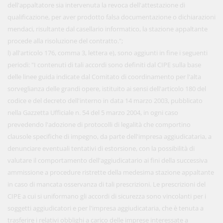
dell'appaltatore sia intervenuta la revoca dell'attestazione di
qualificazione, per aver prodotto falsa documentazione o dichiarazioni
mendaci, risultante dal casellario informatico, la stazione appaltante
procede alla risoluzione del contratto.";
l) all'articolo 176, comma 3, lettera e), sono aggiunti in fine i seguenti
periodi: "I contenuti di tali accordi sono definiti dal CIPE sulla base
delle linee guida indicate dal Comitato di coordinamento per l'alta
sorveglianza delle grandi opere, istituito ai sensi dell'articolo 180 del
codice e del decreto dell'interno in data 14 marzo 2003, pubblicato
nella Gazzetta Ufficiale n. 54 del 5 marzo 2004, in ogni caso
prevedendo l'adozione di protocolli di legalità che comportino
clausole specifiche di impegno, da parte dell'impresa aggiudicataria, a
denunciare eventuali tentativi di estorsione, con la possibilità di
valutare il comportamento dell'aggiudicatario ai fini della successiva
ammissione a procedure ristrette della medesima stazione appaltante
in caso di mancata osservanza di tali prescrizioni. Le prescrizioni del
CIPE a cui si uniformano gli accordi di sicurezza sono vincolanti per i
soggetti aggiudicatori e per l'impresa aggiudicataria, che è tenuta a
trasferire i relativi obblighi a carico delle imprese interessate a