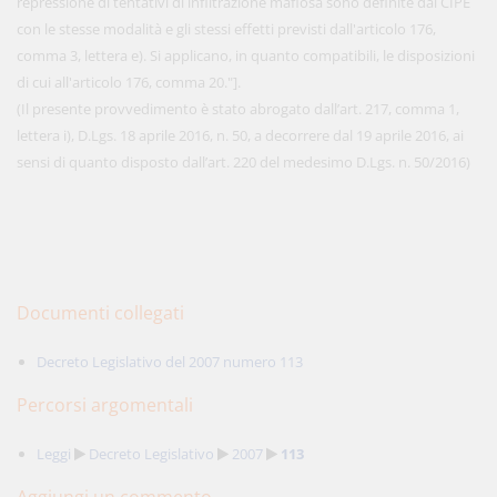
repressione di tentativi di infiltrazione mafiosa sono definite dal CIPE
con le stesse modalità e gli stessi effetti previsti dall'articolo 176,
comma 3, lettera e). Si applicano, in quanto compatibili, le disposizioni
di cui all'articolo 176, comma 20."].
(Il presente provvedimento è stato abrogato dall’art. 217, comma 1,
lettera i), D.Lgs. 18 aprile 2016, n. 50, a decorrere dal 19 aprile 2016, ai
sensi di quanto disposto dall’art. 220 del medesimo D.Lgs. n. 50/2016)
Documenti collegati
Decreto Legislativo del 2007 numero 113
Percorsi argomentali
Leggi
Decreto Legislativo
2007
113