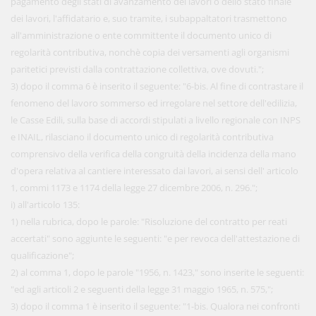
pagamento degli stati di avanzamento dei lavori o dello stato finale
dei lavori, l'affidatario e, suo tramite, i subappaltatori trasmettono
all'amministrazione o ente committente il documento unico di
regolarità contributiva, nonchè copia dei versamenti agli organismi
paritetici previsti dalla contrattazione collettiva, ove dovuti.";
3) dopo il comma 6 è inserito il seguente: "6-bis. Al fine di contrastare il
fenomeno del lavoro sommerso ed irregolare nel settore dell'edilizia,
le Casse Edili, sulla base di accordi stipulati a livello regionale con INPS
e INAIL, rilasciano il documento unico di regolarità contributiva
comprensivo della verifica della congruità della incidenza della mano
d'opera relativa al cantiere interessato dai lavori, ai sensi dell' articolo
1, commi 1173 e 1174 della legge 27 dicembre 2006, n. 296.";
i) all'articolo 135:
1) nella rubrica, dopo le parole: "Risoluzione del contratto per reati
accertati" sono aggiunte le seguenti: "e per revoca dell'attestazione di
qualificazione";
2) al comma 1, dopo le parole "1956, n. 1423," sono inserite le seguenti:
"ed agli articoli 2 e seguenti della legge 31 maggio 1965, n. 575,";
3) dopo il comma 1 è inserito il seguente: "1-bis. Qualora nei confronti