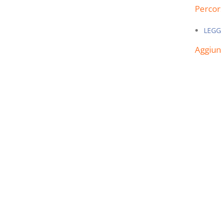
Percor
LEGG
Aggiu
Prescrizione e
Rapporto e
decadenza
relazione giuridica
D. Minussi
D. Minussi
Versione ebook
Versione ebook
€ 4,19
€ 5,99
(iva incl.)
(iva incl.)