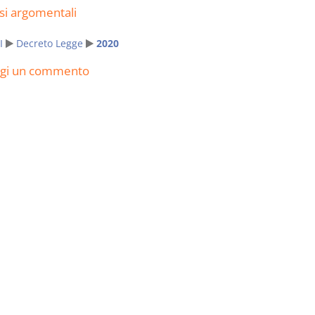
si argomentali
I
Decreto Legge
2020
ngi un commento
I Singoli Contratti
Il Condomin
D. Minussi
La riforma di cui
Versione ebook
€ 5,99
220/2012
(iva incl.)
S. D'Andrea 
Minussi
Versione eb
(iva incl.)