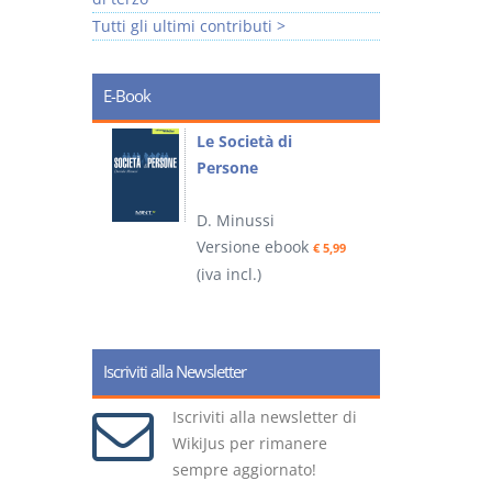
Tutti gli ultimi contributi >
E-Book
io
Le Società di
I
Persone
 alla legge
D. Minussi
– D.
Versione ebook
(
€ 5,99
(iva incl.)
ook
€ 6,99
Iscriviti alla Newsletter
Iscriviti alla newsletter di
WikiJus per rimanere
sempre aggiornato!