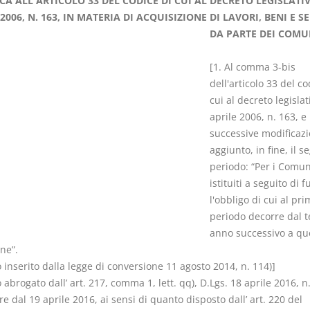
CA ALL'ARTICOLO 33 DEL CODICE DI CUI AL DECRETO LEGISLATI
2006, N. 163, IN MATERIA DI ACQUISIZIONE DI LAVORI, BENI E SE
DA PARTE DEI COMU
[1. Al comma 3-bis
dell'articolo 33 del co
Prescrizione e
Rapporto e
cui al decreto legislat
decadenza
relazione gi
aprile 2006, n. 163, e
D. Minussi
D. Minussi
successive modificazi
Versione ebook
Versione eb
€ 4,19
aggiunto, in fine, il 
(iva incl.)
(iva incl.)
periodo: “Per i Comun
istituiti a seguito di 
l'obbligo di cui al pri
periodo decorre dal t
anno successivo a que
one”.
o inserito dalla legge di conversione 11 agosto 2014, n. 114)]
o abrogato dall’ art. 217, comma 1, lett. qq), D.Lgs. 18 aprile 2016, n.
e dal 19 aprile 2016, ai sensi di quanto disposto dall’ art. 220 del