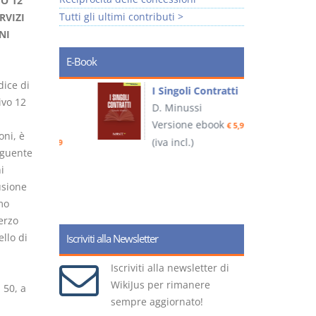
VO 12
Tutti gli ultimi contributi >
RVIZI
NI
E-Book
dice di
I Singoli Contratti
ivo 12
uridica
D. Minussi
L
Versione ebook
€ 5,99
2
oni, è
ook
(iva incl.)
€ 5,99
seguente
i
fusione
(
mo
erzo
llo di
Iscriviti alla Newsletter
Iscriviti alla newsletter di
WikiJus per rimanere
 50, a
sempre aggiornato!