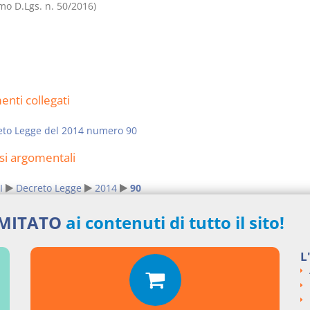
o D.Lgs. n. 50/2016)
nti collegati
eto Legge del 2014 numero 90
si argomentali
I
Decreto Legge
2014
90
ngi un commento
IMITATO
ai contenuti di tutto il sito!
L