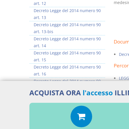
medesim
art. 12
Decreto Legge del 2014 numero 90
art. 13
Decreto Legge del 2014 numero 90
art. 13-bis
Decreto Legge del 2014 numero 90
Docume
art. 14
Decreto Legge del 2014 numero 90
Decr
art. 15
Percor
Decreto Legge del 2014 numero 90
art. 16
LEGG
Decreto Legge del 2014 numero 90
art. 17
Aggiu
ACQUISTA ORA
l'accesso
ILL
Decreto Legge del 2014 numero 90
art. 17-bis
>> Vai all'argomento completo