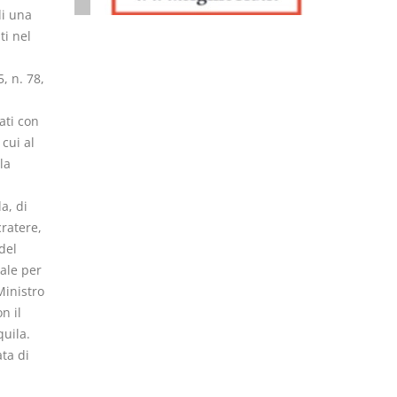
di una
ti nel
, n. 78,
ati con
 cui al
la
a, di
ratere,
del
iale per
Ministro
n il
quila.
ta di