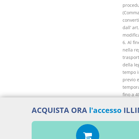
procedu
(Comma c
converti
dall’ ar
modifica
6. Al fi
nella re
trasport
della l
tempo i
previo 
tempora
fino a 4
cessazio
ACQUISTA ORA
l'accesso
ILL
coinvolt
infrastr
secondo
comma 4