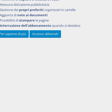
e
Nessuna distrazione pubblicitaria
ue salvo
Gestione dei
propri preferiti
organizzati in cartelle
Aggiunta di
note ai documenti
lla
Possibilità di
stampare
le pagine
che
Interruzione dell'abbonamento
quando si desidera
a delle
Per saperne di più
Accesso abbonati
ro per la
ssionali
one alle
n
ia
processi
le
enti di
nel
ssono