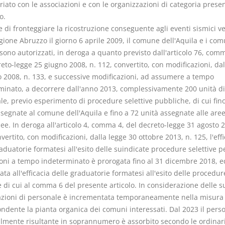
iato con le associazioni e con le organizzazioni di categoria presen
o.
ne di fronteggiare la ricostruzione conseguente agli eventi sismici ver
gione Abruzzo il giorno 6 aprile 2009, il comune dell'Aquila e i com
sono autorizzati, in deroga a quanto previsto dall'articolo 76, comm
eto-legge 25 giugno 2008, n. 112, convertito, con modificazioni, dal
o 2008, n. 133, e successive modificazioni, ad assumere a tempo
minato, a decorrere dall'anno 2013, complessivamente 200 unità di
le, previo esperimento di procedure selettive pubbliche, di cui fin
ssegnate al comune dell'Aquila e fino a 72 unità assegnate alle are
e. In deroga all'articolo 4, comma 4, del decreto-legge 31 agosto 2
vertito, con modificazioni, dalla legge 30 ottobre 2013, n. 125, l'effi
aduatorie formatesi all'esito delle suindicate procedure selettive p
oni a tempo indeterminato è prorogata fino al 31 dicembre 2018, e
ta all'efficacia delle graduatorie formatesi all'esito delle procedur
e di cui al comma 6 del presente articolo. In considerazione delle 
zioni di personale è incrementata temporaneamente nella misura
ondente la pianta organica dei comuni interessati. Dal 2023 il pers
lmente risultante in soprannumero è assorbito secondo le ordinar