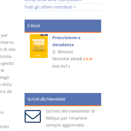
Tutti gli ultimi contributi >
E-Book
 per
so e
Prescrizione e
 ritorno
decadenza
i di vita
D. Minussi
 sisma
ook
Versione ebook
€ 4,19
€ 4,19
 gestiti
(iva incl.)
(
 di
dagli
i della
era da
l
Iscriviti alla Newsletter
Iscriviti alla newsletter di
ro
WikiJus per rimanere
sempre aggiornato!
zioni