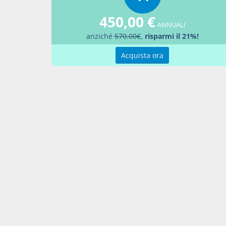
assunzi
organica
450,00 €
quanto p
ANNUALI
anziché
570.00€
,
risparmi il 21%!
7. Le pr
Commiss
Acquista ora
amminist
amminis
Presiden
8. Nell'
pubblica
dei cont
procedur
superior
maturat
di ricos
interess
contratt
cui al c
territor