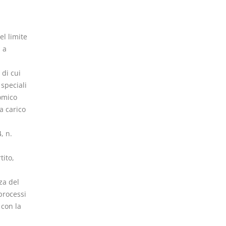
el limite
 a
 di cui
 speciali
omico
a carico
, n.
tito,
za del
processi
 con la