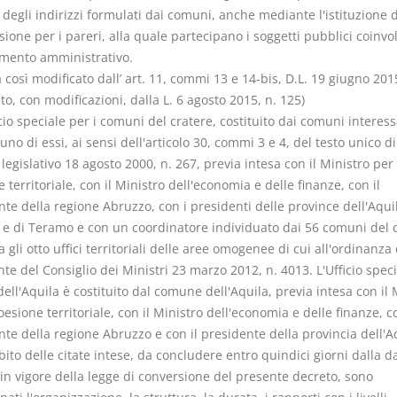
e degli indirizzi formulati dai comuni, anche mediante l'istituzione 
one per i pareri, alla quale partecipano i soggetti pubblici coinvol
mento amministrativo.
osì modificato dall’ art. 11, commi 13 e 14-bis, D.L. 19 giugno 2015
to, con modificazioni, dalla L. 6 agosto 2015, n. 125)
icio speciale per i comuni del cratere, costituito dai comuni interess
uno di essi, ai sensi dell'articolo 30, commi 3 e 4, del testo unico di
legislativo 18 agosto 2000, n. 267, previa intesa con il Ministro per 
 territoriale, con il Ministro dell'economia e delle finanze, con il
te della regione Abruzzo, con i presidenti delle province dell'Aquil
 e di Teramo e con un coordinatore individuato dai 56 comuni del c
 gli otto uffici territoriali delle aree omogenee di cui all'ordinanza 
te del Consiglio dei Ministri 23 marzo 2012, n. 4013. L'Ufficio spec
 dell'Aquila è costituito dal comune dell'Aquila, previa intesa con il 
oesione territoriale, con il Ministro dell'economia e delle finanze, co
te della regione Abruzzo e con il presidente della provincia dell'A
ito delle citate intese, da concludere entro quindici giorni dalla da
in vigore della legge di conversione del presente decreto, sono