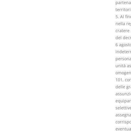
partenar
territori
5. Al fi
nella re
cratere 
del decr
6 agost
indeter
persona
unità a
omogene
101, con
delle gr
assunzi
equipara
selettiv
assegna
corrisp
eventua