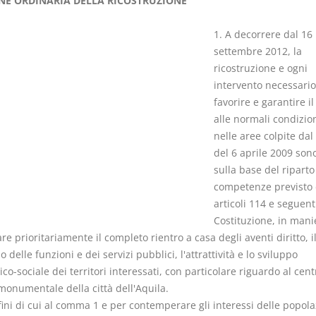
NE ORDINARIA DELLA RICOSTRUZIONE
1. A decorrere dal 16
settembre 2012, la
ricostruzione e ogni
intervento necessario
I Vincoli Preliminari
Usufrutto U
favorire e garantire il
Abitazione
alle normali condizion
D. Minussi
D. Minussi
nelle aree colpite dal
Versione ebook
Versione eb
€ 4,19
del 6 aprile 2009 sono
(iva incl.)
(iva incl.)
sulla base del riparto
competenze previsto 
articoli 114 e seguent
Costituzione, in mani
re prioritariamente il completo rientro a casa degli aventi diritto, i
no delle funzioni e dei servizi pubblici, l'attrattività e lo sviluppo
o-sociale dei territori interessati, con particolare riguardo al cent
monumentale della città dell'Aquila.
 fini di cui al comma 1 e per contemperare gli interessi delle popola