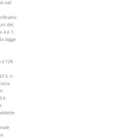
ti nel
ificatisi
uni del
i 4 e 7,
la legge
o a 128
e
013, n.
cacia
er
d è
e
suddette
onale
ie