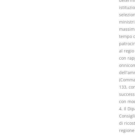
determin
istituzi
selezion
ministri
massimo 
tempo de
patrocin
al regio
con rap
onnicom
dell'am
(Comma c
133, con
successi
con modi
4. Il Di
Consigli
di ricos
regione 