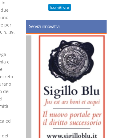
 in
Iscriviti ora
i due
e uno
re per
Servizi innovativi
, n. 39,
gli
mia e
 e
decreto
curano
o dei
ei
rmità
ica ed
e dei