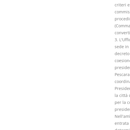
criteri 
commissi
procedi
(Comma c
converti
3. L'Uff
sede in 
decreto 
coesione
presiden
Pescara
coordina
Presiden
la città
per la c
presiden
Nell'amb
entrata 