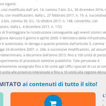
re vigenti.
osì modificato dall’ art. 14, comma 7-bis, D.L. 30 dicembre 2016, n
to, con modificazioni, dalla L. 27 febbraio 2017, n. 19, e, successi
t. 2-bis, comma 30, D.L. 16 ottobre 2017, n. 148, convertito, con
zioni, dalla L. 4 dicembre 2017, n. 172)
ne di fronteggiare la ricostruzione conseguente agli eventi sismici ver
gione Abruzzo il giorno 6 aprile 2009, il Ministero delle infrastruttu
i è autorizzato, in deroga a quanto previsto dall'articolo 3, comma 
egge 24 dicembre 2007, n. 244, e successive modificazioni, ad assu
ndeterminato, a decorrere dall'anno 2013, fino a 100 unità di perso
esperimento di procedure selettive pubbliche. Tale personale è
neamente assegnato fino a 50 unità agli Uffici speciali di cui al c
0 unità alle province interessate e fino a 10 unità alla regione Abruz
ne delle esigenze della ricostruzione e dello sviluppo del territorio
IMITATO
ai contenuti di tutto il sito!
o nel sisma del 6 aprile 2009, tale personale è assegnato al Ministe
utture e dei trasporti per finalità connesse a calamità e ricostruzio
 quanto disposto con apposito regolamento ai sensi dell'articolo 1
L
-bis, della legge 23 agosto 1988, n. 400. In considerazione delle s