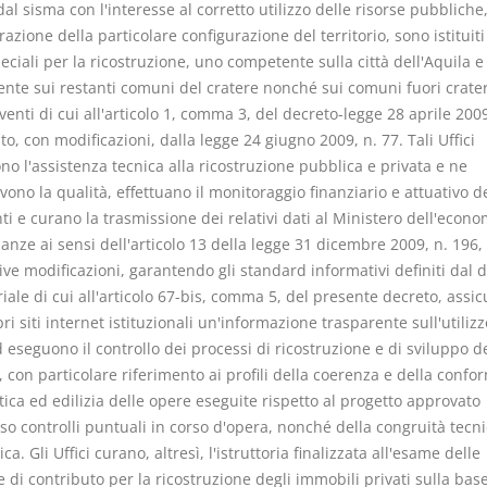
dal sisma con l'interesse al corretto utilizzo delle risorse pubbliche,
azione della particolare configurazione del territorio, sono istituit
peciali per la ricostruzione, uno competente sulla città dell'Aquila 
nte sui restanti comuni del cratere nonché sui comuni fuori crate
rventi di cui all'articolo 1, comma 3, del decreto-legge 28 aprile 2009
to, con modificazioni, dalla legge 24 giugno 2009, n. 77. Tali Uffici
no l'assistenza tecnica alla ricostruzione pubblica e privata e ne
no la qualità, effettuano il monitoraggio finanziario e attuativo de
ti e curano la trasmissione dei relativi dati al Ministero dell'econo
nanze ai sensi dell'articolo 13 della legge 31 dicembre 2009, n. 196,
ve modificazioni, garantendo gli standard informativi definiti dal 
iale di cui all'articolo 67-bis, comma 5, del presente decreto, assi
ri siti internet istituzionali un'informazione trasparente sull'utilizz
 eseguono il controllo dei processi di ricostruzione e di sviluppo d
i, con particolare riferimento ai profili della coerenza e della confo
ica ed edilizia delle opere eseguite rispetto al progetto approvato
so controlli puntuali in corso d'opera, nonché della congruità tecn
a. Gli Uffici curano, altresì, l'istruttoria finalizzata all'esame delle
e di contributo per la ricostruzione degli immobili privati sulla bas