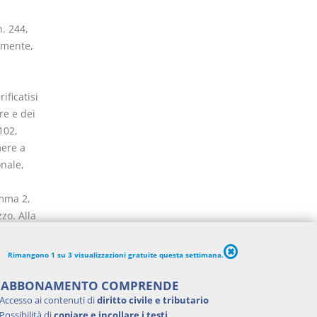
. 244,
vamente,
ificatisi
re e dei
102,
mere a
nale,
omma 2,
zo. Alla
ro delle
Rimangono 1 su 3 visualizzazioni gratuite questa settimana.
ne,
7,
'ABBONAMENTO COMPRENDE
uddette
Accesso ai contenuti di
diritto civile e tributario
Possibilità di
copiare e incollare i testi