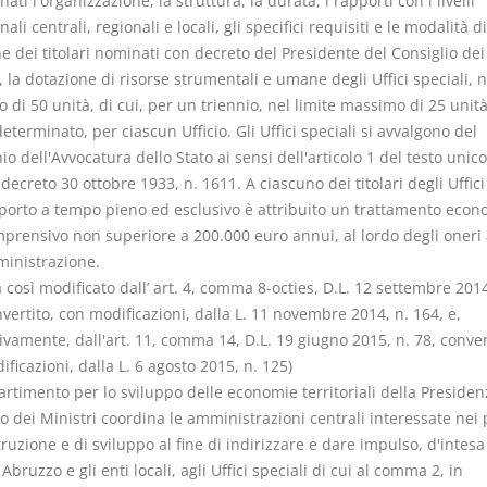
ati l'organizzazione, la struttura, la durata, i rapporti con i livelli
onali centrali, regionali e locali, gli specifici requisiti e le modalità di
e dei titolari nominati con decreto del Presidente del Consiglio dei
, la dotazione di risorse strumentali e umane degli Uffici speciali, n
di 50 unità, di cui, per un triennio, nel limite massimo di 25 unità
terminato, per ciascun Ufficio. Gli Uffici speciali si avvalgono del
io dell'Avvocatura dello Stato ai sensi dell'articolo 1 del testo unico
 decreto 30 ottobre 1933, n. 1611. A ciascuno dei titolari degli Uffici
porto a tempo pieno ed esclusivo è attribuito un trattamento econ
prensivo non superiore a 200.000 euro annui, al lordo degli oneri 
ministrazione.
osì modificato dall’ art. 4, comma 8-octies, D.L. 12 settembre 2014
vertito, con modificazioni, dalla L. 11 novembre 2014, n. 164, e,
vamente, dall'art. 11, comma 14, D.L. 19 giugno 2015, n. 78, conver
ficazioni, dalla L. 6 agosto 2015, n. 125)
partimento per lo sviluppo delle economie territoriali della Presiden
o dei Ministri coordina le amministrazioni centrali interessate nei 
truzione e di sviluppo al fine di indirizzare e dare impulso, d'intesa
Abruzzo e gli enti locali, agli Uffici speciali di cui al comma 2, in