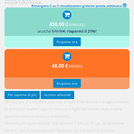
PROVA CONTRARIA
Rimangono 2 su 3 visualizzazioni gratuite questa settimana.
[La prova
450,00 €
contraria
ANNUALI
anziché
570.00€
,
risparmi il 21%!
può darsi
con tutti i
Acquista ora
mezzi atti
a
48,00 €
MENSILI
Acquista ora
Per saperne di più
Accesso abbonati
dimostrare che il reclamante non è figlio della donna che egli pretende
di avere per madre, oppure che non è figlio del marito della madre,
quando risulta provata la maternità.]
(Articolo abrogato dall’art. 106, comma 1, lett. a), D.Lgs. 28 dicembre
2013, n. 154, a decorrere dal 7 febbraio 2014 ai sensi di quanto