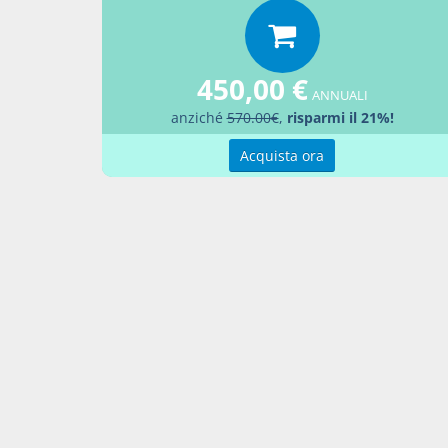
LEGG
Aggiu
450,00 €
ANNUALI
anziché
570.00€
,
risparmi il 21%!
Acquista ora
Contatti
Condi
Akros Sas di Pirovano Brigida e C.
Condi
Via Provinciale Nord n. 1 - 23837 -
Pref
Taceno (LC), ITALIA