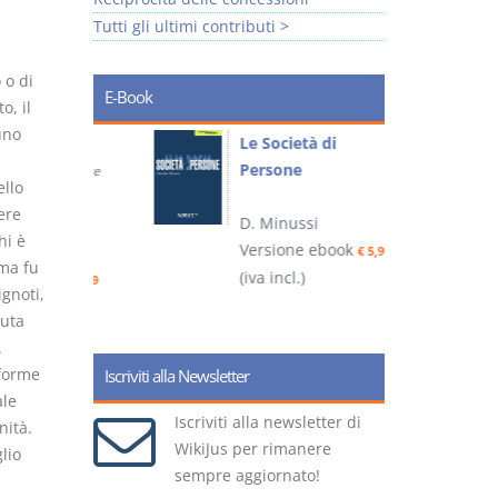
Tutti gli ultimi contributi >
 o di
E-Book
o, il
uno
io
Le Società di
I
Persone
 alla legge
ello
ere
D. Minussi
– D.
hi è
Versione ebook
(
€ 5,99
ma fu
(iva incl.)
ook
€ 6,99
ignoti,
nuta
.
nforme
Iscriviti alla Newsletter
ale
Iscriviti alla newsletter di
nità.
WikiJus per rimanere
lio
sempre aggiornato!