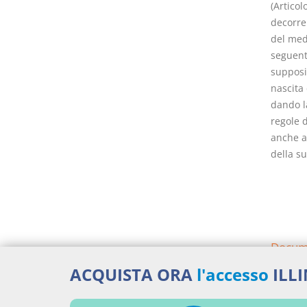
(Articol
decorrer
del med
seguente
supposiz
nascita 
dando la
regole d
anche a 
della su
Docume
ACQUISTA ORA
l'accesso
ILL
Codic
Percor