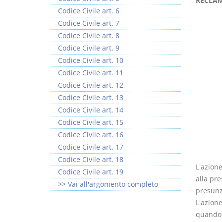
RECLAM
Codice Civile art. 6
Codice Civile art. 7
Codice Civile art. 8
Codice Civile art. 9
Codice Civile art. 10
Prescrizione e
Rapporto e
Codice Civile art. 11
decadenza
relazione giuridica
Codice Civile art. 12
D. Minussi
D. Minussi
Codice Civile art. 13
Versione ebook
Versione ebook
€ 4,19
€ 5,99
Codice Civile art. 14
(iva incl.)
(iva incl.)
Codice Civile art. 15
Codice Civile art. 16
Codice Civile art. 17
Codice Civile art. 18
L'azione
Codice Civile art. 19
alla pre
>> Vai all'argomento completo
presunzi
L'azione
quando 