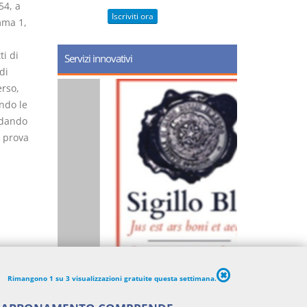
54, a
Iscriviti ora
mma 1,
ti di
Servizi innovativi
di
erso,
ndo le
o dando
a prova
Rimangono 1 su 3 visualizzazioni gratuite questa settimana.