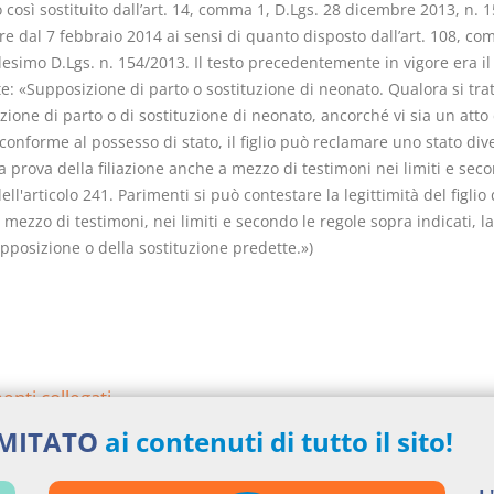
o così sostituito dall’art. 14, comma 1, D.Lgs. 28 dicembre 2013, n. 1
e dal 7 febbraio 2014 ai sensi di quanto disposto dall’art. 108, co
esimo D.Lgs. n. 154/2013. Il testo precedentemente in vigore era il
: «Supposizione di parto o sostituzione di neonato. Qualora si trat
ione di parto o di sostituzione di neonato, ancorché vi sia un atto 
conforme al possesso di stato, il figlio può reclamare uno stato div
 prova della filiazione anche a mezzo di testimoni nei limiti e seco
ell'articolo 241. Parimenti si può contestare la legittimità del figli
mezzo di testimoni, nei limiti e secondo le regole sopra indicati, l
pposizione o della sostituzione predette.»)
nti collegati
IMITATO
ai contenuti di tutto il sito!
e Civile
si argomentali