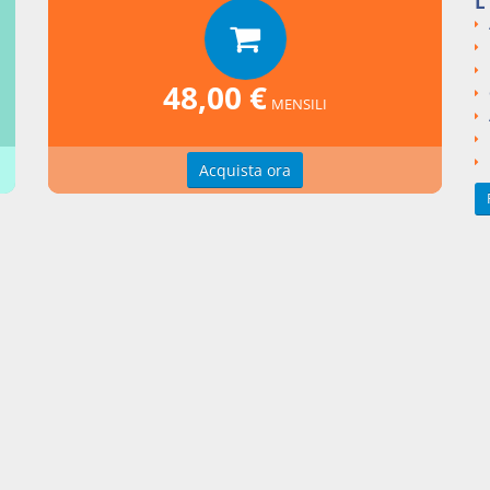
L
I
Codice Civile
LIBRO I Delle persone e della famiglia
ngi un commento
48,00 €
MENSILI
Acquista ora
zioni d'uso
Indice delle voci
zioni della privacy
Elenco alfabetico
erenze cookie
Seguici su