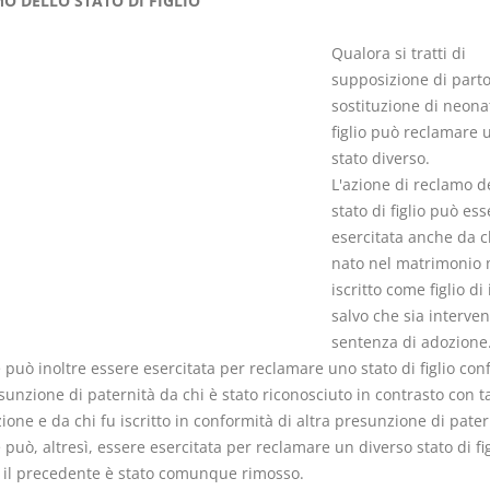
O DELLO STATO DI FIGLIO
Qualora si tratti di
supposizione di parto
sostituzione di neonat
figlio può reclamare 
I Singoli Contratti
Il Condomin
stato diverso.
D. Minussi
La riforma di cui
L'azione di reclamo d
Versione ebook
€ 5,99
220/2012
stato di figlio può ess
(iva incl.)
S. D'Andrea 
esercitata anche da c
Minussi
nato nel matrimonio 
Versione eb
iscritto come figlio di 
(iva incl.)
salvo che sia interve
sentenza di adozione
 può inoltre essere esercitata per reclamare uno stato di figlio co
sunzione di paternità da chi è stato riconosciuto in contrasto con t
one e da chi fu iscritto in conformità di altra presunzione di pater
 può, altresì, essere esercitata per reclamare un diverso stato di fig
il precedente è stato comunque rimosso.