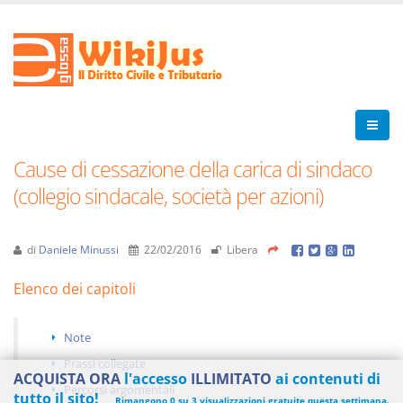
Cause di cessazione della carica di sindaco
(collegio sindacale, società per azioni)
di
Daniele Minussi
22/02/2016
Libera
Elenco dei capitoli
Note
Prassi collegate
ACQUISTA ORA
l'accesso
ILLIMITATO
ai contenuti di
Percorsi argomentali
tutto il sito!
Rimangono 0 su 3 visualizzazioni gratuite questa settimana.