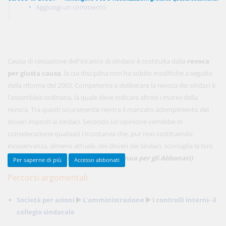
Aggiungi un commento
450,00 €
ANNUALI
anziché
570.00€
,
risparmi il 21%!
Causa di cessazione dell'incarico di sindaco è costituita dalla
revoca
Acquista ora
per giusta causa
, la cui disciplina non ha subito modifiche a seguito
della riforma del 2003. Competente a deliberare la revoca dei sindaci è
l'assemblea ordinaria, la quale deve indicare altresì i motivi della
revoca. Tra questi sicuramente rientra il mancato adempimento dei
48,00 €
MENSILI
doveri imposti ai sindaci. Secondo un'opinione verrebbe in
considerazione qualsiasi circostanza che, pur non costituendo
Acquista ora
inosservanza, almeno attuale, dei doveri dei sindaci, sconsiglia la loro
nota1
permanenza nella carica
. ...
(Continua per gli Abbonati)
Per saperne di più
Accesso abbonati
Percorsi argomentali
Società per azioni
L'amministrazione
I controlli interni- il
collegio sindacale