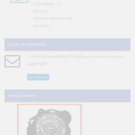
S. D'Andrea – D.
Minussi
Versione ebook
€ 6,99
(iva incl.)
Iscriviti alla Newsletter
Iscriviti alla newsletter di WikiJus per rimanere sempre
aggiornato!
Iscriviti ora
Servizi innovativi