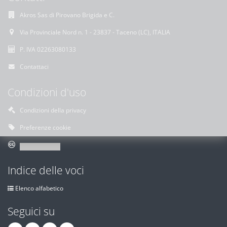
Akros Sas di Pirovano Brigida e C.
Via Provinciale Nord n. 1 - 23837 - Taceno (LC), ITALIA
P. IVA 02263080133
Contattaci
Condizioni d'uso
Condizioni della privacy
Preferenze cookie
Indice delle voci
Elenco alfabetico
Seguici su