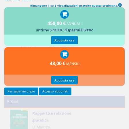
Rimangono 1 su 3 visualizzazioni gratuite questa settimana.
450,00 €
ANNUALI
Ultimi contributi
anziché
570.00€
,
risparmi il 21%!
Acquista ora
Responsabilità del notaio: i controlli sui soggetti e sull'oggetto dell'atto
Responsabilità del notaio: l'illecito disciplinare conseguente
Credito privilegiato del promissario acquirente e ipoteche sul bene
promesso in vendita
48,00 €
MENSILI
Responsabilità del notaio: natura giuridica e limiti
Reciprocità delle concessioni
Acquista ora
Tutti gli ultimi contributi >
Per saperne di più
Accesso abbonati
E-Book
Rapporto e relazione
giuridica
D. Minussi