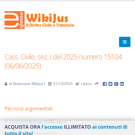
Cass. Civile, sez. I del 2025 numero 15104
(06/06/2025)
di
Redazione WikiJus I
01/10/2025
Libera
Percorsi argomentali
SENTENZE
Cass. Civile, sez. I
ACQUISTA ORA
l'accesso
ILLIMITATO
ai contenuti di
Aggiungi un commento
tutto il sito!