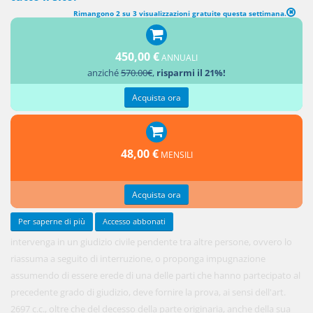
Rimangono 2 su 3 visualizzazioni gratuite questa settimana.
450,00 €
ANNUALI
Colui che
anziché
570.00€
,
risparmi il 21%!
Acquista ora
48,00 €
MENSILI
Acquista ora
Per saperne di più
Accesso abbonati
intervenga in un giudizio civile pendente tra altre persone, ovvero lo
riassuma a seguito di interruzione, o proponga impugnazione
assumendo di essere erede di una delle parti che hanno partecipato al
precedente grado di giudizio, deve fornire la prova, ai sensi dell'art.
2697 c.c., oltre che del decesso della parte originaria, anche della sua