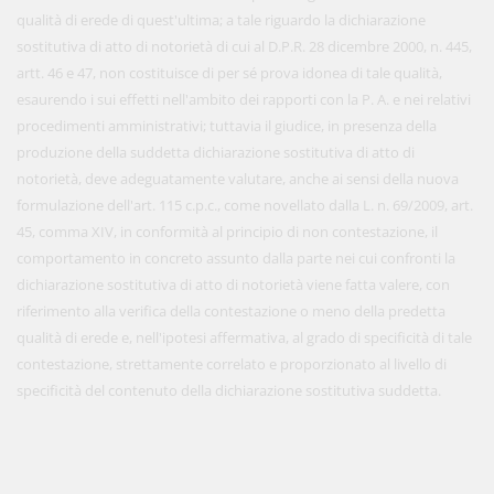
qualità di erede di quest'ultima; a tale riguardo la dichiarazione
sostitutiva di atto di notorietà di cui al D.P.R. 28 dicembre 2000, n. 445,
artt. 46 e 47, non costituisce di per sé prova idonea di tale qualità,
esaurendo i sui effetti nell'ambito dei rapporti con la P. A. e nei relativi
procedimenti amministrativi; tuttavia il giudice, in presenza della
produzione della suddetta dichiarazione sostitutiva di atto di
notorietà, deve adeguatamente valutare, anche ai sensi della nuova
formulazione dell'art. 115 c.p.c., come novellato dalla L. n. 69/2009, art.
45, comma XIV, in conformità al principio di non contestazione, il
comportamento in concreto assunto dalla parte nei cui confronti la
dichiarazione sostitutiva di atto di notorietà viene fatta valere, con
riferimento alla verifica della contestazione o meno della predetta
qualità di erede e, nell'ipotesi affermativa, al grado di specificità di tale
contestazione, strettamente correlato e proporzionato al livello di
specificità del contenuto della dichiarazione sostitutiva suddetta.