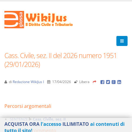
Cass. Civile, sez. II del 2026 numero 1951
(29/01/2026)
di
Redazione WikiJus I
17/04/2026
Libera
Percorsi argomentali
SENTENZE
Cass. Civile, sez. II
ACQUISTA ORA
l'accesso
ILLIMITATO
ai contenuti di
Aggiungi un commento
tutto il sito!