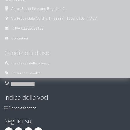
Akros Sas di Pirovano Brigida e C.
Via Provinciale Nord n. 1 - 23837 - Taceno (LC), ITALIA
P. IVA 02263080133
Contattaci
Condizioni d'uso
Condizioni della privacy
Preferenze cookie
Indice delle voci
Elenco alfabetico
Seguici su