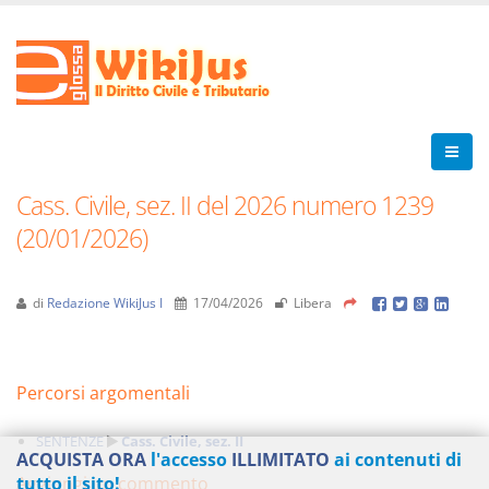
Cass. Civile, sez. II del 2026 numero 1239
(20/01/2026)
di
Redazione WikiJus I
17/04/2026
Libera
Percorsi argomentali
SENTENZE
Cass. Civile, sez. II
ACQUISTA ORA
l'accesso
ILLIMITATO
ai contenuti di
Aggiungi un commento
tutto il sito!