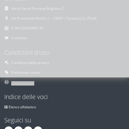
Akros Sas di Pirovano Brigida e C.
Via Provinciale Nord n. 1 - 23837 - Taceno (LC), ITALIA
P. IVA 02263080133
Contattaci
Condizioni d'uso
Condizioni della privacy
Preferenze cookie
Indice delle voci
Elenco alfabetico
Seguici su