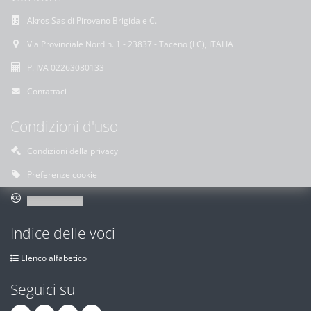
Akros Sas di Pirovano Brigida e C.
Via Provinciale Nord n. 1 - 23837 - Taceno (LC), ITALIA
P. IVA 02263080133
Contattaci
Condizioni d'uso
Condizioni della privacy
Preferenze cookie
Indice delle voci
Elenco alfabetico
Seguici su