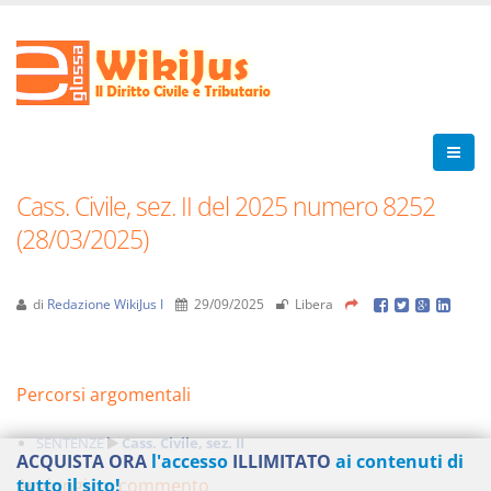
Cass. Civile, sez. II del 2025 numero 8252
(28/03/2025)
di
Redazione WikiJus I
29/09/2025
Libera
Percorsi argomentali
SENTENZE
Cass. Civile, sez. II
ACQUISTA ORA
l'accesso
ILLIMITATO
ai contenuti di
Aggiungi un commento
tutto il sito!