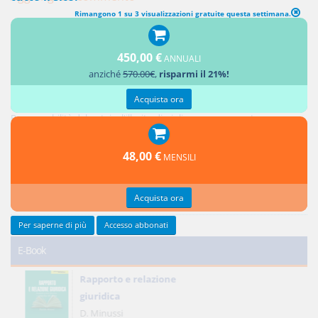
Rimangono 1 su 3 visualizzazioni gratuite questa settimana.
450,00 €
ANNUALI
Ultimi contributi
anziché
570.00€
,
risparmi il 21%!
Acquista ora
Responsabilità del notaio: i controlli sui soggetti e sull'oggetto dell'atto
Responsabilità del notaio: l'illecito disciplinare conseguente
Credito privilegiato del promissario acquirente e ipoteche sul bene
promesso in vendita
48,00 €
MENSILI
Responsabilità del notaio: natura giuridica e limiti
Reciprocità delle concessioni
Acquista ora
Tutti gli ultimi contributi >
Per saperne di più
Accesso abbonati
E-Book
Rapporto e relazione
giuridica
D. Minussi