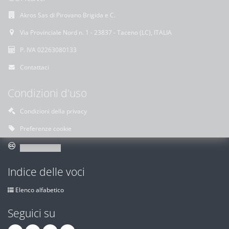
Akros Sas di Pirovano Brigida e C.
Via Provinciale Nord n. 1 - 23837 - Taceno (LC), ITALIA
P. IVA 02263080133
Contattaci
Condizioni d'uso
Condizioni della privacy
Preferenze cookie
Indice delle voci
Elenco alfabetico
Seguici su