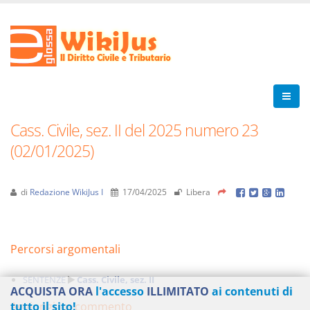
Cass. Civile, sez. II del 2025 numero 23
(02/01/2025)
di
Redazione WikiJus I
17/04/2025
Libera
Percorsi argomentali
SENTENZE
Cass. Civile, sez. II
ACQUISTA ORA
l'accesso
ILLIMITATO
ai contenuti di
Aggiungi un commento
tutto il sito!