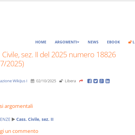
HOME
ARGOMENTI
NEWS
EBOOK
L
 Civile, sez. II del 2025 numero 18826
07/2025)
azione WikiJus I
02/10/2025
Libera
si argomentali
ENZE
Cass. Civile, sez. II
ngi un commento