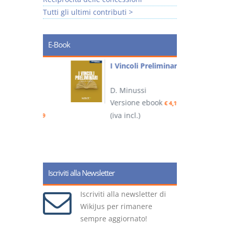
Tutti gli ultimi contributi >
E-Book
i
I Vincoli Preliminari
D. Minussi
Versione ebook
€ 4,19
ook
(iva incl.)
(
€ 5,99
Iscriviti alla Newsletter
Iscriviti alla newsletter di
WikiJus per rimanere
sempre aggiornato!