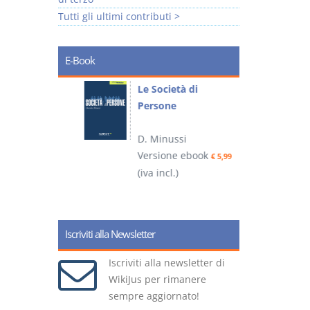
Tutti gli ultimi contributi >
E-Book
io
Le Società di
I
Persone
 alla legge
D. Minussi
– D.
Versione ebook
(
€ 5,99
(iva incl.)
ook
€ 6,99
Iscriviti alla Newsletter
Iscriviti alla newsletter di
WikiJus per rimanere
sempre aggiornato!