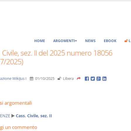
HOME
ARGOMENTI
NEWS
EBOOK
L
 Civile, sez. II del 2025 numero 18056
07/2025)
azione WikiJus I
01/10/2025
Libera
si argomentali
ENZE
Cass. Civile, sez. II
ngi un commento