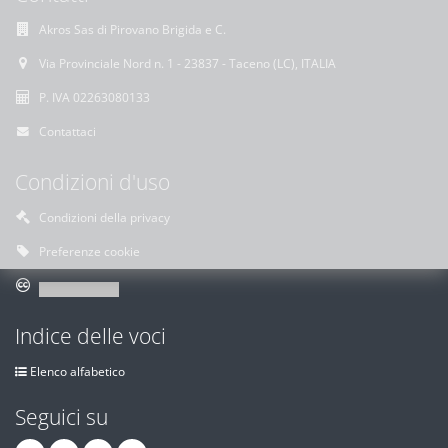
Akros Sas di Pirovano Brigida e C.
Via Provinciale Nord n. 1 - 23837 - Taceno (LC), ITALIA
P. IVA 02263080133
Contattaci
Condizioni d'uso
Condizioni della privacy
Preferenze cookie
Indice delle voci
Elenco alfabetico
Seguici su