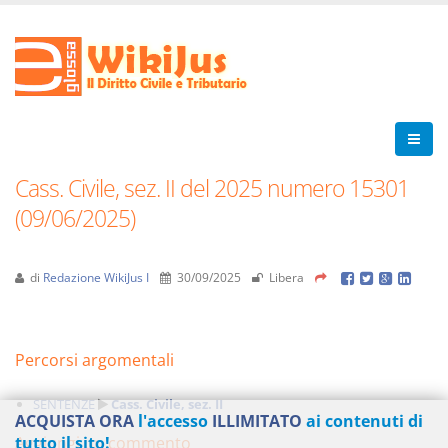
Cass. Civile, sez. II del 2025 numero 15301
(09/06/2025)
di
Redazione WikiJus I
30/09/2025
Libera
Percorsi argomentali
SENTENZE
Cass. Civile, sez. II
ACQUISTA ORA
l'accesso
ILLIMITATO
ai contenuti di
Aggiungi un commento
tutto il sito!