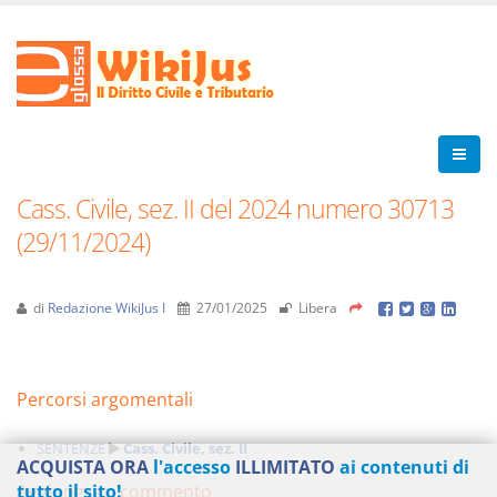
Cass. Civile, sez. II del 2024 numero 30713
(29/11/2024)
di
Redazione WikiJus I
27/01/2025
Libera
Percorsi argomentali
SENTENZE
Cass. Civile, sez. II
ACQUISTA ORA
l'accesso
ILLIMITATO
ai contenuti di
Aggiungi un commento
tutto il sito!