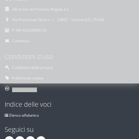
Akros Sas di Pirovano Brigida e C.
Via Provinciale Nord n. 1 - 23837 - Taceno (LC), ITALIA
P. IVA 02263080133
Contattaci
Condizioni d'uso
Condizioni della privacy
Preferenze cookie
Indice delle voci
Elenco alfabetico
Seguici su