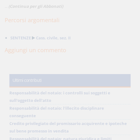
...
(Continua per gli Abbonati)
Percorsi argomentali
SENTENZE
Cass. civile, sez. II
Aggiungi un commento
Ultimi contributi
Responsabilità del notaio: i controlli sui soggetti e
sull'oggetto dell'atto
Responsabilità del notaio: l'illecito disciplinare
conseguente
Credito privilegiato del promissario acquirente e ipoteche
sul bene promesso in vendita
Responsabilità del notaio: natura giuridica e limiti