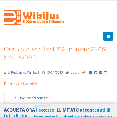
Cass. civile, sez. II del 2024 numero 23739
(04/09/2024)
di
Redazione WikiJus I
15/01/2025
Libera
Elenco dei capitoli
Documenti collegati
Percorsi argomentali
ACQUISTA ORA
l'accesso
ILLIMITATO
ai contenuti di
tutto il sito!
Rimangono 0 su 3 visualizzazioni gratuite questa settimana.