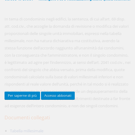
In tema di condominio negli edifici, la sentenza, di cui all’art. 69 disp.
450,00 €
ANNUALI
att. cod.civ., che accoglie la domanda di revisione o modifica dei valori
anziché
570.00€
,
risparmi il 21%!
proporzionali delle singole unità immobiliari, espressi nella tabella
millesimale, non ha natura dichiarativa ma costitutiva, avendo la
Acquista ora
stessa funzione dell’accordo raggiunto all’unanimità dai condomini,
con la conseguenza che l’amministratore, e non il singolo condomino,
è legittimato ad agire per l’indennizzo, ai sensi dell’art. 2041 cod.civ., nei
48,00 €
MENSILI
confronti del singolo che abbia versato, prima della modifica, quote
condominiali calcolate sulla base di valori millesimali inferiori e non
rispondenti al reale valore dell’unità, perché in tal modo si è realizzato
Acquista ora
un arricchimento indebito cui corrisponde un depauperamento della
Per saperne di più
Accesso abbonati
cassa comune relativamente a somme altrimenti destinate a far fronte
ad esigenze dell’intero condominio, e non dei singoli condomini.
Documenti collegati
Tabella millesimale