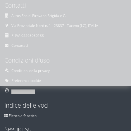
Contatti
Akros Sas di Pirovano Brigida e C.
Via Provinciale Nord n. 1 - 23837 - Taceno (LC), ITALIA
P. IVA 02263080133
Contattaci
Condizioni d'uso
Condizioni della privacy
Preferenze cookie
Indice delle voci
Elenco alfabetico
Seguici su