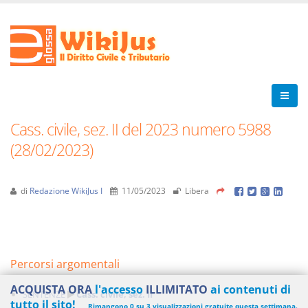
Cass. civile, sez. II del 2023 numero 5988
(28/02/2023)
di
Redazione WikiJus I
11/05/2023
Libera
Percorsi argomentali
ACQUISTA ORA
l'accesso
ILLIMITATO
ai contenuti di
SENTENZE
Cass. civile, sez. II
tutto il sito!
Rimangono 0 su 3 visualizzazioni gratuite questa settimana.