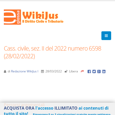
Cass. civile, sez. II del 2022 numero 6598
(28/02/2022)
di
Redazione WikiJus I
28/03/2022
Libera
Percorsi argomentali
ACQUISTA ORA
l'accesso
ILLIMITATO
ai contenuti di
tutto il sito!
Rimangono 0 su 3 visualizzazioni gratuite questa settimana.