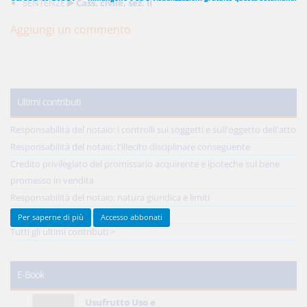
SENTENZE
Cass. civile, sez. II
Aggiungi un commento
450,00 €
ANNUALI
anziché
570.00€
,
risparmi il 21%!
Acquista ora
Ultimi contributi
Responsabilità del notaio: i controlli sui soggetti e sull'oggetto dell'atto
Responsabilità del notaio: l'illecito disciplinare conseguente
48,00 €
MENSILI
Credito privilegiato del promissario acquirente e ipoteche sul bene
promesso in vendita
Acquista ora
Responsabilità del notaio: natura giuridica e limiti
Reciprocità delle concessioni
Per saperne di più
Accesso abbonati
Tutti gli ultimi contributi >
E-Book
Usufrutto Uso e