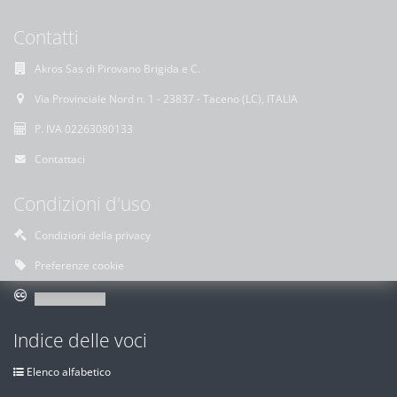
Contatti
Akros Sas di Pirovano Brigida e C.
Via Provinciale Nord n. 1 - 23837 - Taceno (LC), ITALIA
P. IVA 02263080133
Contattaci
Condizioni d'uso
Condizioni della privacy
Preferenze cookie
Indice delle voci
Elenco alfabetico