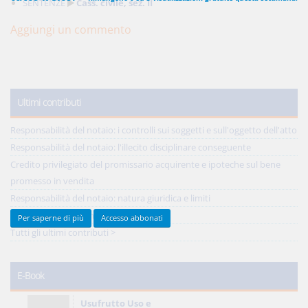
SENTENZE
Cass. civile, sez. II
Aggiungi un commento
450,00 €
ANNUALI
anziché
570.00€
,
risparmi il 21%!
Acquista ora
Ultimi contributi
Responsabilità del notaio: i controlli sui soggetti e sull'oggetto dell'atto
Responsabilità del notaio: l'illecito disciplinare conseguente
48,00 €
MENSILI
Credito privilegiato del promissario acquirente e ipoteche sul bene
promesso in vendita
Acquista ora
Responsabilità del notaio: natura giuridica e limiti
Reciprocità delle concessioni
Per saperne di più
Accesso abbonati
Tutti gli ultimi contributi >
E-Book
Usufrutto Uso e