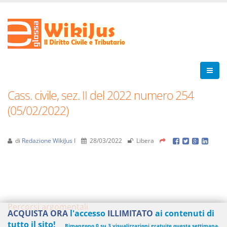
Cass. civile, sez. II del 2022 numero 254
(05/02/2022)
di
Redazione WikiJus I
28/03/2022
Libera
Percorsi argomentali
ACQUISTA ORA
l'accesso
ILLIMITATO
ai contenuti di
tutto il sito!
Rimangono 0 su 3 visualizzazioni gratuite questa settimana.