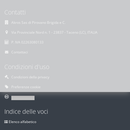
Contatti
Akros Sas di Pirovano Brigida e C.
Via Provinciale Nord n. 1 - 23837 - Taceno (LC), ITALIA
P. IVA 02263080133
Contattaci
Condizioni d'uso
Condizioni della privacy
Preferenze cookie
Indice delle voci
Elenco alfabetico