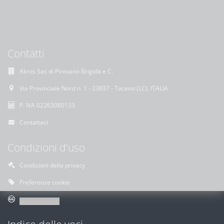
Contatti
Akros Sas di Pirovano Brigida e C.
Via Provinciale Nord n. 1 - 23837 - Taceno (LC), ITALIA
P. IVA 02263080133
Contattaci
Condizioni d'uso
Condizioni della privacy
Preferenze cookie