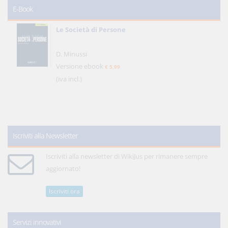
E-Book
Le Società di Persone
D. Minussi
Versione ebook
€ 5,99
(iva incl.)
Iscriviti alla Newsletter
Iscriviti alla newsletter di WikiJus per rimanere sempre
aggiornato!
Iscriviti ora
Servizi innovativi