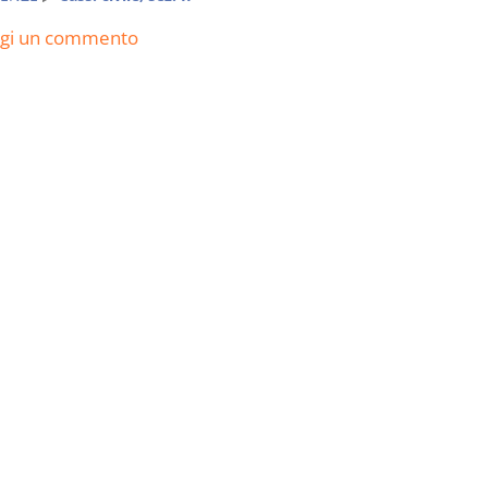
ngi un commento
I Vincoli Preliminari
Usufrutto U
Abitazione
D. Minussi
D. Minussi
Versione ebook
Versione eb
€ 4,19
(iva incl.)
(iva incl.)