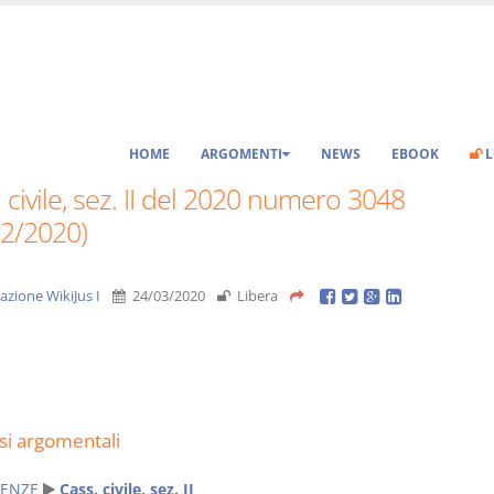
HOME
ARGOMENTI
NEWS
EBOOK
L
 civile, sez. II del 2020 numero 3048
02/2020)
azione WikiJus I
24/03/2020
Libera
si argomentali
ENZE
Cass. civile, sez. II