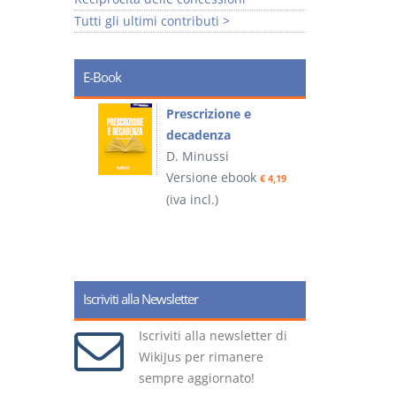
Tutti gli ultimi contributi >
E-Book
so e
Prescrizione e
decadenza
D. Minussi
ook
Versione ebook
€ 4,19
€ 4,19
(iva incl.)
(
Iscriviti alla Newsletter
Iscriviti alla newsletter di
WikiJus per rimanere
sempre aggiornato!