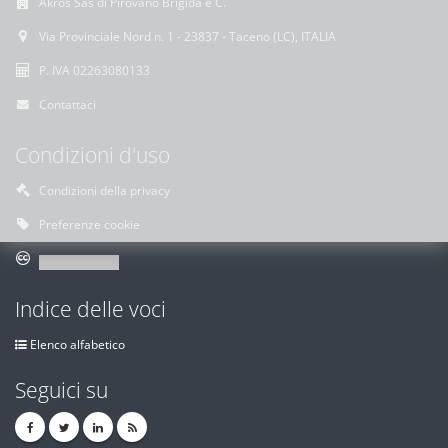
Akros Sas di Pirovano Brigida e C.
Via Provinciale Nord n. 1 - 23837 - Taceno (LC), ITALIA
P. IVA 02263080133
Contattaci
Condizioni d'uso
Condizioni della privacy
Preferenze cookie
Indice delle voci
Elenco alfabetico
Seguici su