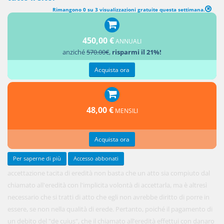
Rimangono 0 su 3 visualizzazioni gratuite questa settimana.
450,00 €
ANNUALI
Per aversi
anziché
570.00€
,
risparmi il 21%!
Acquista ora
48,00 €
MENSILI
Acquista ora
Per saperne di più
Accesso abbonati
accettazione tacita di eredità non basta che un atto sia compiuto dal
chiamato all'eredità con l'implicita volontà di accettarla, ma è altresì
necessario che si tratti di atto che egli non avrebbe diritto di porre in
essere, se non nella qualità di erede. Pertanto, poiché il pagamento di
un debito del "de cuius", che il chiamato all’eredità effettui con danaro