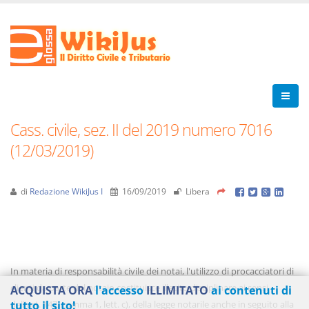
Cass. civile, sez. II del 2019 numero 7016
(12/03/2019)
di
Redazione WikiJus I
16/09/2019
Libera
In materia di responsabilità civile dei notai, l'utilizzo di procacciatori di
clienti da parte del notaio costituisce illecito disciplinare ai sensi
ACQUISTA ORA
l'accesso
ILLIMITATO
ai contenuti di
dell'art. 147, comma 1, lett. c), della legge notarile anche in seguito alla
tutto il sito!