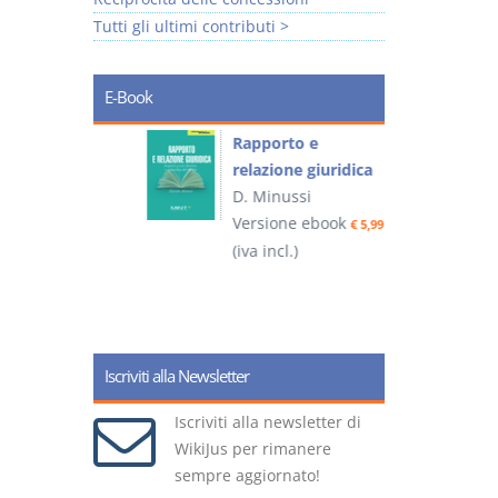
Tutti gli ultimi contributi >
E-Book
 e
Rapporto e
I
relazione giuridica
D. Minussi
ook
Versione ebook
(
€ 4,19
€ 5,99
(iva incl.)
Iscriviti alla Newsletter
Iscriviti alla newsletter di
WikiJus per rimanere
sempre aggiornato!