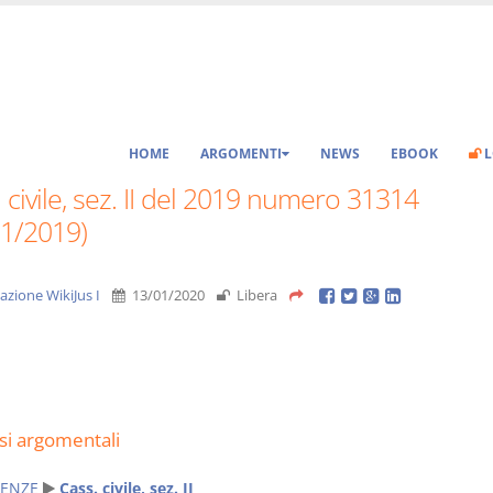
HOME
ARGOMENTI
NEWS
EBOOK
L
 civile, sez. II del 2019 numero 31314
11/2019)
azione WikiJus I
13/01/2020
Libera
si argomentali
ENZE
Cass. civile, sez. II