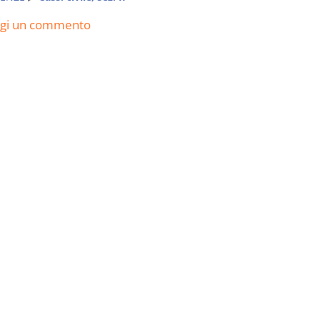
ngi un commento
Usufrutto Uso e
Prescrizione
Abitazione
decadenza
D. Minussi
D. Minussi
Versione ebook
Versione eb
€ 4,19
(iva incl.)
(iva incl.)