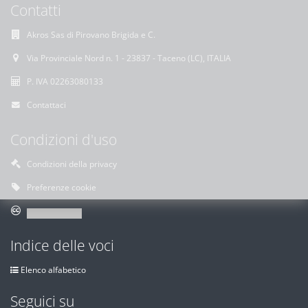
Contatti
Akros Sas di Pirovano Brigida e C.
Via Provinciale Nord n. 1 - 23837 - Taceno (LC), ITALIA
P. IVA 02263080133
Contattaci
Condizioni d'uso
Condizioni della privacy
Preferenze cookie
Indice delle voci
Elenco alfabetico
Seguici su