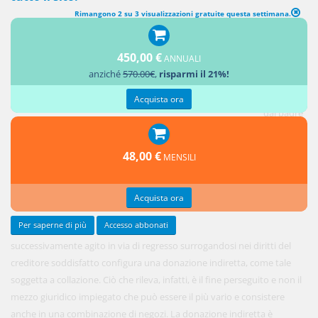
Rimangono 2 su 3 visualizzazioni gratuite questa settimana.
450,00 €
ANNUALI
Il debito
anziché
570.00€
,
risparmi il 21%!
del figlio
pagato
Acquista ora
dal padre
defunto
che non
48,00 €
MENSILI
abbia
Acquista ora
Per saperne di più
Accesso abbonati
successivamente agito in via di regresso surrogandosi nei diritti del
creditore soddisfatto configura una donazione indiretta, come tale
soggetta a collazione. Ciò che rileva, infatti, è il fine perseguito e non il
mezzo giuridico impiegato che può essere il più vario e consistere
anche in una combinazione di negozi. La donazione indiretta è