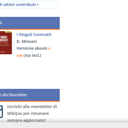
li ultimi contributi >
k
I Singoli Contratti
Il Condominio
D. Minussi
La riforma di cui alla
Versione ebook
€
legge 220/2012
(iva incl.)
S. D'Andrea – D.
5,99
Minussi
Versione ebook
€
(iva incl.)
6,99
iti alla Newsletter
Iscriviti alla newsletter di
WikiJus per rimanere
sempre aggiornato!