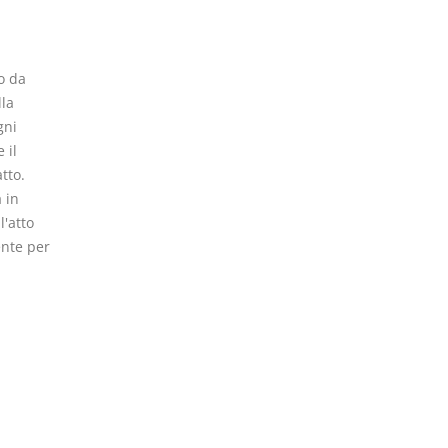
o da
lla
gni
 il
tto.
 in
l'atto
ente per