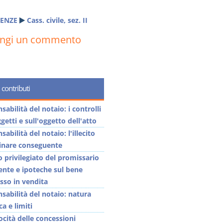
ENZE
Cass. civile, sez. II
ungi un commento
 contributi
abilità del notaio: i controlli
getti e sull'oggetto dell'atto
abilità del notaio: l'illecito
linare conseguente
o privilegiato del promissario
ente e ipoteche sul bene
so in vendita
sabilità del notaio: natura
ca e limiti
ocità delle concessioni