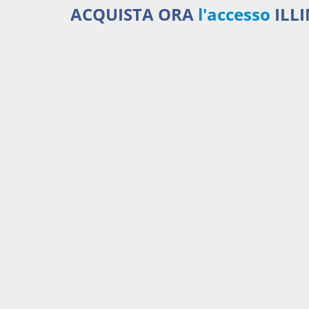
ACQUISTA ORA
l'accesso
ILL
Serviz
450,00 €
ANNUALI
anziché
570.00€
,
risparmi il 21%!
Acquista ora