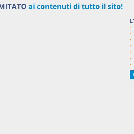
IMITATO
ai contenuti di tutto il sito!
Iscriviti ora
L
i innovativi
48,00 €
MENSILI
Acquista ora