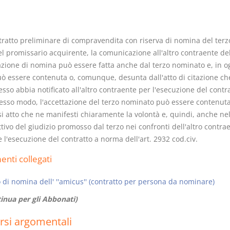
tratto preliminare di compravendita con riserva di nomina del terz
el promissario acquirente, la comunicazione all'altro contraente de
azione di nomina può essere fatta anche dal terzo nominato e, in o
uò essere contenuta o, comunque, desunta dall'atto di citazione che
esso abbia notificato all'altro contraente per l'esecuzione del contra
tesso modo, l'accettazione del terzo nominato può essere contenuta
i atto che ne manifesti chiaramente la volontà e, quindi, anche nel
tivo del giudizio promosso dal terzo nei confronti dell'altro contra
 l'esecuzione del contratto a norma dell'art. 2932 cod.civ.
nti collegati
o di nomina dell' ''amicus'' (contratto per persona da nominare)
inua per gli Abbonati)
rsi argomentali