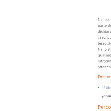
Nel con
parte d
dichiar
caso, p
terzo st
Nello s
qualsias
introdut
ottenere
Docume
L'att
...
(Cont
Perco