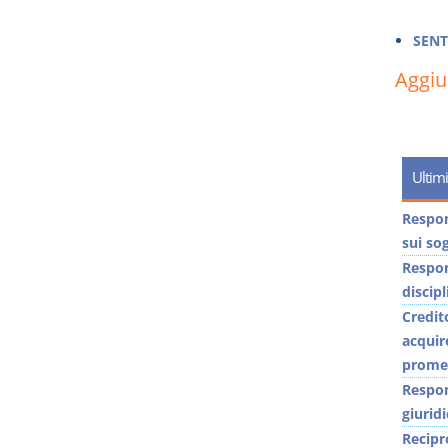
SENT
Aggi
Ultimi
Respons
sui sog
Respons
discip
Credit
acquir
promes
Respon
giuridi
Recipr