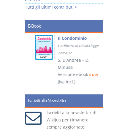
Tutti gli ultimi contributi >
E-Book
tratti
Il Condominio
La riforma di cui alla legge
ook
€ 5,99
220/2012
S. D'Andrea – D.
Minussi
(
Versione ebook
€ 6,99
(iva incl.)
Iscriviti alla Newsletter
Iscriviti alla newsletter di
WikiJus per rimanere
sempre aggiornato!