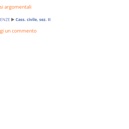
si argomentali
ENZE
Cass. civile, sez. II
ngi un commento
Rapporto e
I Singoli Con
relazione giuridica
D. Minussi
D. Minussi
Versione eb
Versione ebook
(iva incl.)
€ 5,99
(iva incl.)