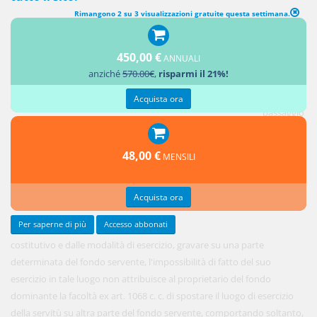
Rimangono 2 su 3 visualizzazioni gratuite questa settimana.
450,00 €
ANNUALI
Nel caso
anziché
570.00€
,
risparmi il 21%!
in cui la
servitù di
Acquista ora
passaggio
risulti,
dall'atto
48,00 €
MENSILI
Acquista ora
Per saperne di più
Accesso abbonati
costitutivo e dalle modalità di esercizio, gravare su una parte
determinata del fondo servente, l'impossibilità di fatto del suo
esercizio in tale luogo non attribuisce al proprietario del fondo
dominante la facoltà ex art. 1068 c. c. di spostare il luogo di esercizio
della servitù su altra parte del fondo servente, comportando soltanto,