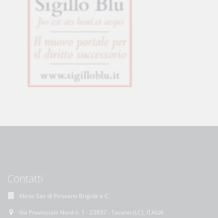
Contatti
Akros Sas di Pirovano Brigida e C.
Via Provinciale Nord n. 1 - 23837 - Taceno (LC), ITALIA