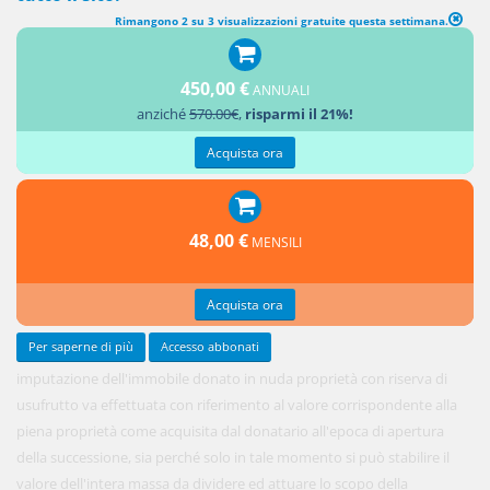
Rimangono 2 su 3 visualizzazioni gratuite questa settimana.
450,00 €
ANNUALI
La
anziché
570.00€
,
risparmi il 21%!
collazione
per
Acquista ora
48,00 €
MENSILI
Acquista ora
Per saperne di più
Accesso abbonati
imputazione dell'immobile donato in nuda proprietà con riserva di
usufrutto va effettuata con riferimento al valore corrispondente alla
piena proprietà come acquisita dal donatario all'epoca di apertura
della successione, sia perché solo in tale momento si può stabilire il
valore dell'intera massa da dividere ed attuare lo scopo della