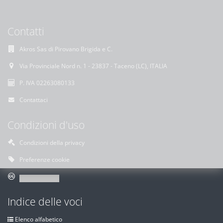
Contatti
Akros Sas di Pirovano Brigida e C.
Via Provinciale Nord n. 1 - 23837 - Taceno (LC), ITALIA
P. IVA 02263080133
Contattaci
Condizioni d'uso
Condizioni della privacy
Preferenze cookie
Indice delle voci
Elenco alfabetico