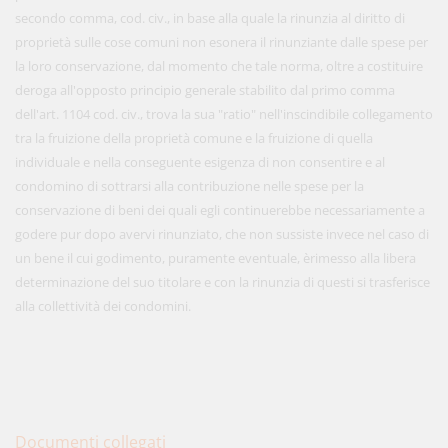
secondo comma, cod. civ., in base alla quale la rinunzia al diritto di
proprietà sulle cose comuni non esonera il rinunziante dalle spese per
la loro conservazione, dal momento che tale norma, oltre a costituire
deroga all'opposto principio generale stabilito dal primo comma
dell'art. 1104 cod. civ., trova la sua "ratio" nell'inscindibile collegamento
tra la fruizione della proprietà comune e la fruizione di quella
individuale e nella conseguente esigenza di non consentire e al
condomino di sottrarsi alla contribuzione nelle spese per la
conservazione di beni dei quali egli continuerebbe necessariamente a
godere pur dopo avervi rinunziato, che non sussiste invece nel caso di
un bene il cui godimento, puramente eventuale, èrimesso alla libera
determinazione del suo titolare e con la rinunzia di questi si trasferisce
alla collettività dei condomini.
Documenti collegati