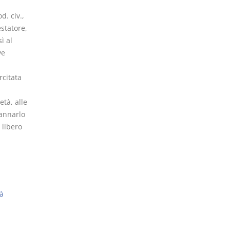
d. civ.,
statore,
ì al
ve
rcitata
età, alle
gannarlo
 libero
tà