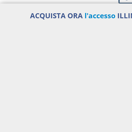
ACQUISTA ORA
l'accesso
ILL
Serviz
450,00 €
ANNUALI
anziché
570.00€
,
risparmi il 21%!
Acquista ora