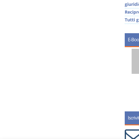
giuridi
Recipr
Tutti g
E-Boo
I Vincoli Preliminari
D. Minussi
Versione ebook
€
(iva incl.)
4,19
Iscriv