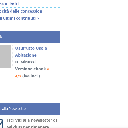
ca e limiti
ocità delle concessioni
li ultimi contributi >
k
Usufrutto Uso e
Prescrizione e
Abitazione
decadenza
D. Minussi
D. Minussi
Versione ebook
Versione ebook
€
€
(iva incl.)
(iva incl.)
4,19
4,19
iti alla Newsletter
Iscriviti alla newsletter di
WikiJus per rimanere