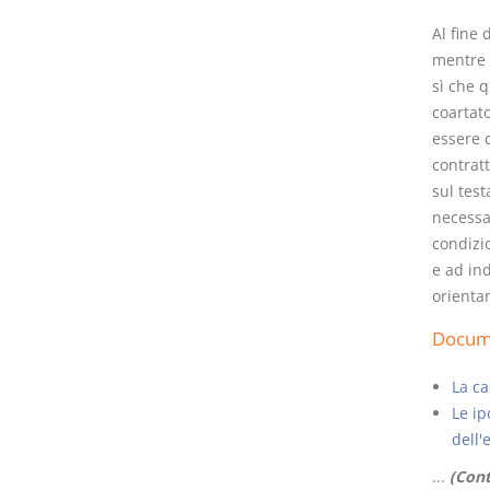
Al fine 
mentre l
sì che q
coartato
essere 
contrat
sul test
necessar
condizio
e ad in
orienta
Docume
La ca
Le ip
dell'
...
(Cont