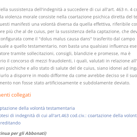
della sussistenza dell'indegnità a succedere di cui all'art. 463 n. 4 co
a violenza morale consiste nella coartazione psichica diretta del te
uesti manifesti una volontà diversa da quella effettiva, riferibile cos
re più che al de cuius, per la sussistenza della captazione, che de
configurata come il "dolus malus causa dans" trasferito dal campo
tuale a quello testamentario, non basta una qualsiasi influenza ese
atore tramite sollecitazioni, consigli, blandizie e promesse, ma è
io il concorso di mezzi fraudolenti, i quali, valutati in relazione all'
ni psichiche e allo stato di salute del de cuius, siano idonei ad in
durlo a disporre in modo difforme da come avrebbe deciso se il suo
mento non fosse stato artificiosamente e subdolamente deviato.
nti collegati
ptazione della volontà testamentaria
otesi di indegnità di cui all'art.463 cod.civ.: coartazione della volon
ereditando
inua per gli Abbonati)