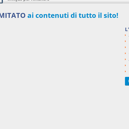
sempre aggiornato!
IMITATO
ai contenuti di tutto il sito!
Iscriviti ora
L
i innovativi
48,00 €
MENSILI
Acquista ora