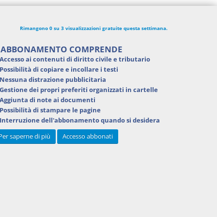
Rimangono 0 su 3 visualizzazioni gratuite questa settimana.
'ABBONAMENTO COMPRENDE
Accesso ai contenuti di
diritto civile e tributario
Possibilità di
copiare e incollare i testi
Nessuna distrazione pubblicitaria
Gestione dei
propri preferiti
organizzati in cartelle
Aggiunta di
note ai documenti
Possibilità di
stampare
le pagine
Interruzione dell'abbonamento
quando si desidera
Per saperne di più
Accesso abbonati