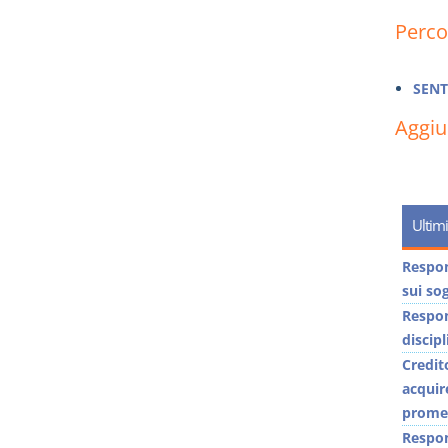
Perco
SENT
Aggi
Ultimi
Respons
sui sog
Respons
discip
Credit
acquir
promes
Respon