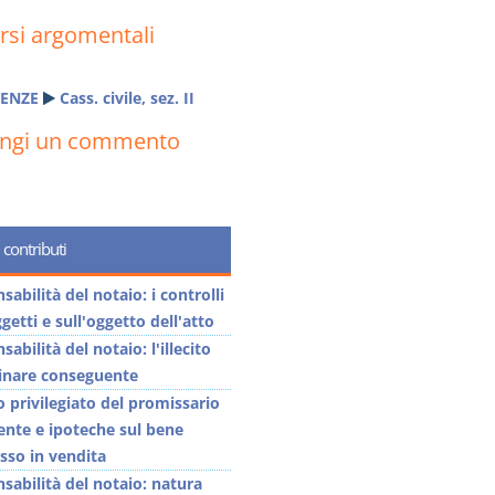
rsi argomentali
ENZE
Cass. civile, sez. II
ungi un commento
 contributi
abilità del notaio: i controlli
getti e sull'oggetto dell'atto
abilità del notaio: l'illecito
linare conseguente
o privilegiato del promissario
ente e ipoteche sul bene
so in vendita
sabilità del notaio: natura