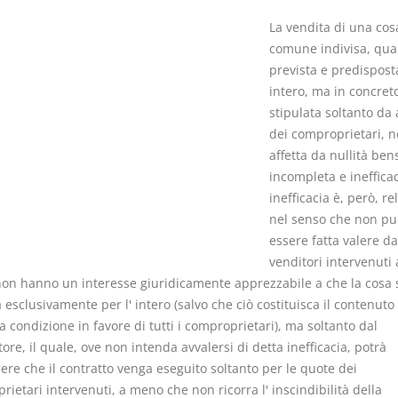
La vendita di una cos
comune indivisa, qua
prevista e predisposta
intero, ma in concret
stipulata soltanto da 
Usufrutto Uso e
Prescrizione
dei comproprietari, n
Abitazione
decadenza
affetta da nullità bens
D. Minussi
D. Minussi
incompleta e inefficac
Versione ebook
Versione eb
€ 4,19
inefficacia è, però, rel
(iva incl.)
(iva incl.)
nel senso che non pu
essere fatta valere da
venditori intervenuti a
 non hanno un interesse giuridicamente apprezzabile a che la cosa 
esclusivamente per l' intero (salvo che ciò costituisca il contenuto
 condizione in favore di tutti i comproprietari), ma soltanto dal
re, il quale, ove non intenda avvalersi di detta inefficacia, potrà
ere che il contratto venga eseguito soltanto per le quote dei
ietari intervenuti, a meno che non ricorra l' inscindibilità della