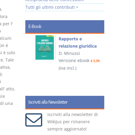
Tutti gli ultimi contributi >
a
lora
 per l'
E-Book
o
alcuni
 e
Rapporto e
I
on è
relazione giuridica
ì è solo
D. Minussi
e. Tale
ook
Versione ebook
(
€ 4,19
€ 5,99
ativa,
(iva incl.)
ò
i
ll' atto,
sia
Iscriviti alla Newsletter
 di una
Iscriviti alla newsletter di
WikiJus per rimanere
sempre aggiornato!