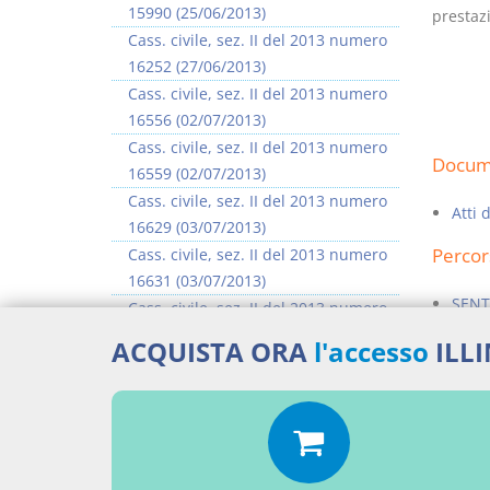
15990 (25/06/2013)
prestazi
Cass. civile, sez. II del 2013 numero
16252 (27/06/2013)
Cass. civile, sez. II del 2013 numero
16556 (02/07/2013)
Cass. civile, sez. II del 2013 numero
Docume
16559 (02/07/2013)
Cass. civile, sez. II del 2013 numero
Atti 
16629 (03/07/2013)
Percor
Cass. civile, sez. II del 2013 numero
16631 (03/07/2013)
SENT
Cass. civile, sez. II del 2013 numero
16635 (03/07/2013)
Aggiu
ACQUISTA ORA
l'accesso
ILL
Cass. civile, sez. II del 2013 numero
16637 (03/07/2013)
>> Vai all'argomento completo