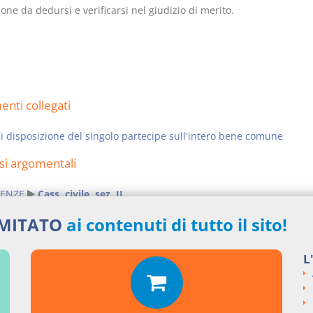
one da dedursi e verificarsi nel giudizio di merito.
nti collegati
di disposizione del singolo partecipe sull'intero bene comune
si argomentali
ENZE
Cass. civile, sez. II
ngi un commento
IMITATO
ai contenuti di tutto il sito!
L